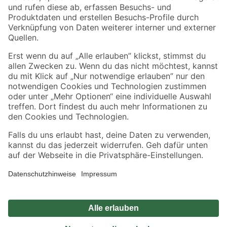
Zahlungsarten
Versandarten
Sicher einkaufen
Jetzt die toom-App herunterladen
Alle Preisangaben in EUR inkl. gesetzl. MwSt.. Die dargestellten Angebote sind unter
Umständen nicht in allen Märkten verfügbar. Die angegebenen Verfügbarkeiten beziehen
sich auf den unter "Mein Markt" ausgewählten toom Baumarkt. Alle Angebote und
Produkte nur solange der Vorrat reicht.
*Paketversand ab 59 € versandkostenfrei, gilt nicht für Artikel mit Speditionsversand, hier
fallen zusätzliche Versandkosten an.
Datenschutz
Privatsphäre
Impressum
AGB
Nutzungsbedingungen
Widerrufsrecht
Vertrag widerrufen