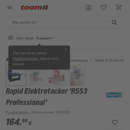
Mein Markt:
Troisdorf
✕
Hier kannst du deinen
, falls er nicht
Markt anpassen
/
Werkstatt & Maschinen
/
Elektrowerkzeuge
/
Tacker & Druckluftnagl
stimmt.
Rapid Elektrotacker 'R553
Professional'
Produktdetails
| Artikelnummer
:
1800282
164
,
99
€