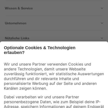
Wissen & Service
Unternehmen
Nützliche Links
Bleib auf dem Laufenden mit unserem Newsletter
Der toom Newsletter: Keine Angebote und Aktionen mehr verpassen!
Zur Newsletter Anmeldung
Folge uns