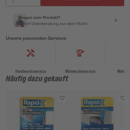
Fragen zum Produkt?
Sofort-Videoberatung aus dem Markt
Unsere passenden Services
Handwerksservice
Mietgeräteservice
Miettra
Häufig dazu gekauft