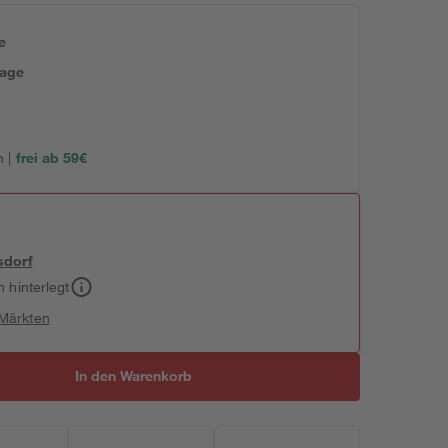
e
tage
 |
frei ab 59€
sdorf
h hinterlegt
 Märkten
In den Warenkorb