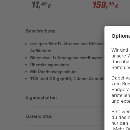
11
,
159
,
49
99
€
€
Beschreibung
geeignet für z.B. Abtauen von Kühlschränken, Wach
Aufklebern
Bietet zwei Luftmengeneinstellungen mit einem Te
Überhitzungsschutz
Mit Überhitzungsschutz
TÜV- und GS-geprüft, 2 Jahre Garantie
Eigenschaften
Datenblätter