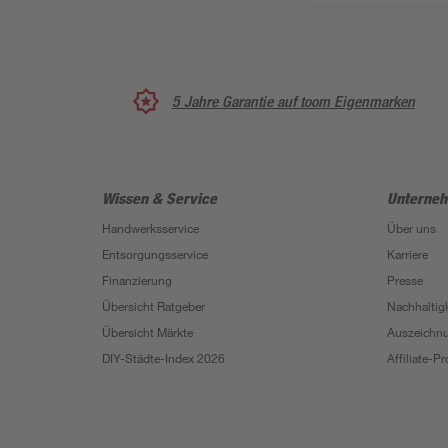
5 Jahre Garantie auf toom Eigenmarken
Wissen & Service
Unterne
Handwerksservice
Über uns
Entsorgungsservice
Karriere
Finanzierung
Presse
Übersicht Ratgeber
Nachhaltigk
Übersicht Märkte
Auszeichn
DIY-Städte-Index 2026
Affiliate-