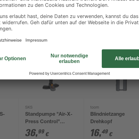
SKS
toom
JS-
Standpumpe "Air-X-
Blindnietzange
Press Control"
Drehkopf
Kunststoff schwarz
36
,
16
,
99
49
€
€