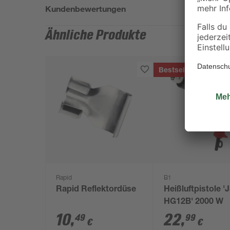
Kundenbewertungen
Ähnliche Produkte
Bestseller
Rapid
B1
Rapid Reflektordüse
Heißluftpistole '
HG12B' 2000 W
10
,
22
,
49
99
€
€