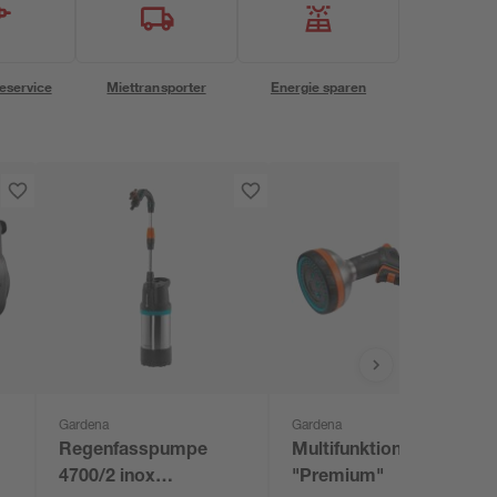
eservice
Miettransporter
Energie sparen
Gardena
Gardena
Regenfasspumpe
Multifunktionsbrause
4700/2 inox
"Premium"