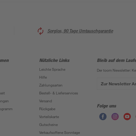
Sorglos, 90 Tage Umtauschgarantie
hmen
Nützliche Links
Bleib auf dem Lauf
Leichte Sprache
Der toom Newsletter: K
Hilfe
Zur Newsletter 
Zahlungsarten
eit
Bestell- & Lieferservices
ungen
Versand
Folge uns
Programm
Rückgabe
Vorteilskarte
Gutscheine
Verkaufsoffene Sonntage