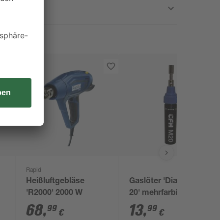
Rapid
Heißluftgebläse
Gaslöter 'Diamant M
'R2000' 2000 W
20' mehrfarbig 650 °C
68
,
13
,
99
99
€
€