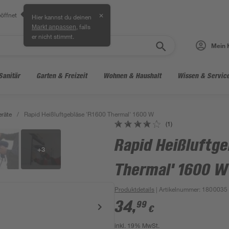
öffnet
✕
Hier kannst du deinen
, falls
Markt anpassen
er nicht stimmt.
Mein 
Sanitär
Garten & Freizeit
Wohnen & Haushalt
Wissen & Servic
eräte
/
Rapid Heißluftgebläse 'R1600 Thermal' 1600 W
(1)
Rapid Heißluftge
+
3
Thermal' 1600 W
Produktdetails
| Artikelnummer
:
1800035
34
,
99
€
inkl. 19% MwSt.