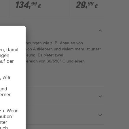
automatic
134
,
29
,
99
99
€
€
eimwerkeranwendungen wie z. B. Abtauen von
n, Entfernen von Aufklebern und vielem mehr ist unser
 praktische Lösung. Es bietet zwei
m Temperaturbereich von 60/550° C und einen