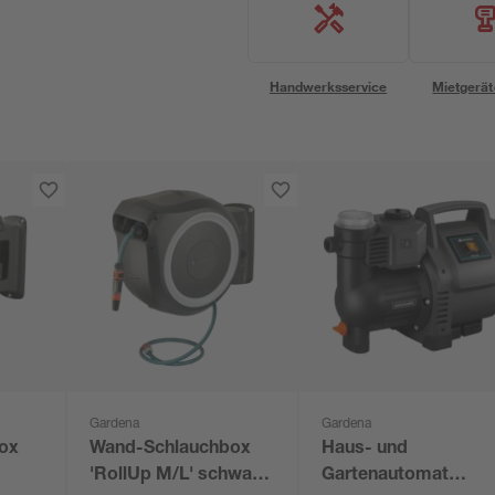
Handwerksservice
Mietgerät
Gardena
Gardena
ox
Wand-Schlauchbox
Haus- und
'RollUp M/L' schwarz,
Gartenautomat