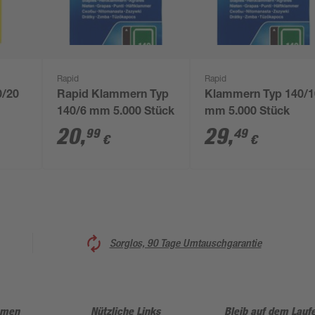
Rapid
Rapid
0/20
Rapid Klammern Typ
Klammern Typ 140/1
140/6 mm 5.000 Stück
mm 5.000 Stück
20
,
29
,
99
49
€
€
Sorglos, 90 Tage Umtauschgarantie
hmen
Nützliche Links
Bleib auf dem Lauf