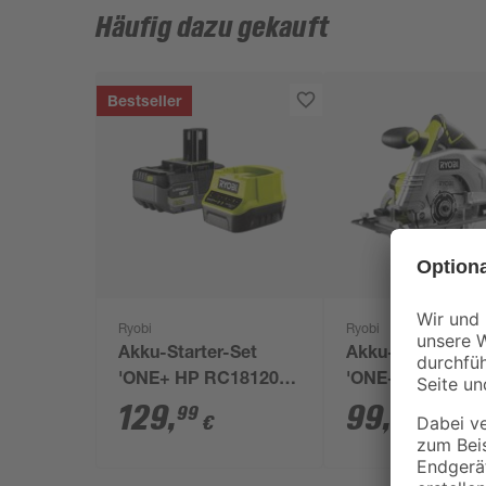
Häufig dazu gekauft
Bestseller
Ryobi
Ryobi
Akku-Starter-Set
Akku-Handkreis
'ONE+ HP RC18120-
'ONE+ R18CS-0'
150X' 18 V 5,0 Ah mit
Akku, Ø 165 mm
129
,
99
,
99
99
€
€
Akku und Ladegerät