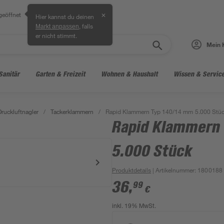
geöffnet
✕
Hier kannst du deinen
, falls
Markt anpassen
er nicht stimmt.
Mein 
Sanitär
Garten & Freizeit
Wohnen & Haushalt
Wissen & Servic
Druckluftnagler
/
Tackerklammern
/
Rapid Klammern Typ 140/14 mm 5.000 Stü
Rapid Klammern
5.000 Stück
Produktdetails
| Artikelnummer
:
1800188
36
,
99
€
inkl. 19% MwSt.