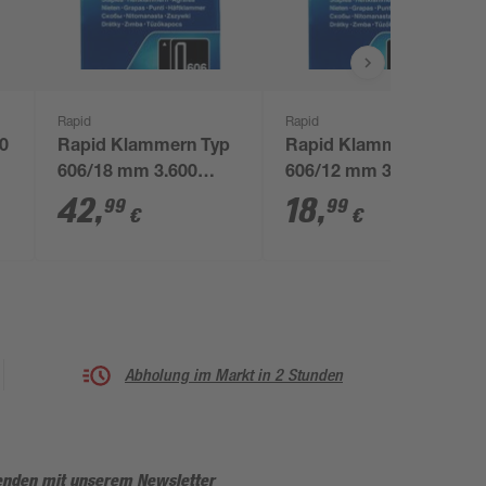
Rapid
Rapid
0
Rapid Klammern Typ
Rapid Klammern Typ
606/18 mm 3.600
606/12 mm 3.600
Stück
Stück
42
,
18
,
99
99
€
€
Abholung im Markt in 2 Stunden
enden mit unserem Newsletter