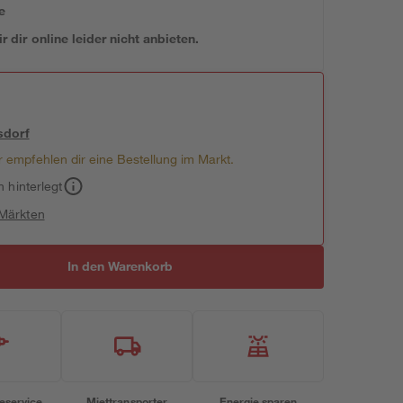
e
 dir online leider nicht anbieten.
sdorf
 empfehlen dir eine Bestellung im Markt.
h hinterlegt
 Märkten
In den Warenkorb
eservice
Miettransporter
Energie sparen