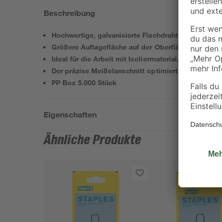
Beschreibung
Hochwertige, galvanisierte Flachdrahtklammern
Größere Auflagefläche auf der Oberfläche
Ideal für die Arbeit mit Isoliermaterial, dünnen Fo
Der präzise Meißelanschnitt optimiert den Eintreib
PP Box 5.000 Stück
Eigenschaften
Ähnliche Produkte