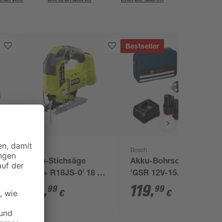
Bestseller
Ryobi
Bosch
E+
Akku-Stichsäge
Akku-Bohrschrauber
'One+ R18JS-0' 18 V
'GSR 12V-15
ohne Akku, Hublänge
Professional' mit 2
89
,
119
,
99
99
€
€
25 mm
Akkus, Tasche und
Zubehörset