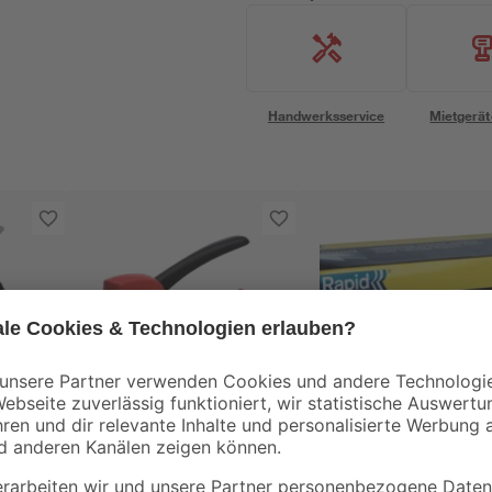
Handwerksservice
Mietgerät
Rapid
Rapid
r
Rapid Handtacker
Rapid Klammern Ty