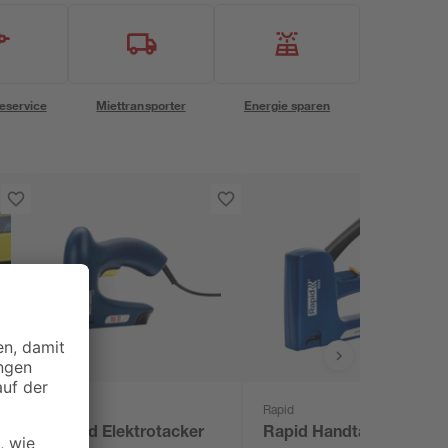
eservice
Miettransporter
Energie sparen
Rapid
Rapid
p
Rapid Elektrotacker
Rapid Handtacker