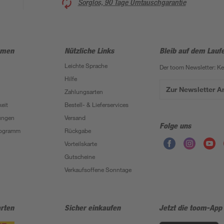
Sorglos, 90 Tage Umtauschgarantie
hmen
Nützliche Links
Bleib auf dem Lauf
Leichte Sprache
Der toom Newsletter: K
Hilfe
Zur Newsletter 
Zahlungsarten
eit
Bestell- & Lieferservices
ungen
Versand
Folge uns
Programm
Rückgabe
Vorteilskarte
Gutscheine
Verkaufsoffene Sonntage
rten
Sicher einkaufen
Jetzt die toom-App