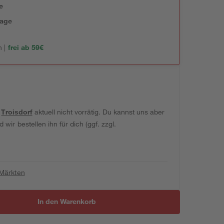
e
tage
 |
frei ab 59€
t
Troisdorf
aktuell nicht vorrätig. Du kannst uns aber
wir bestellen ihn für dich (ggf. zzgl.
 Märkten
In den Warenkorb