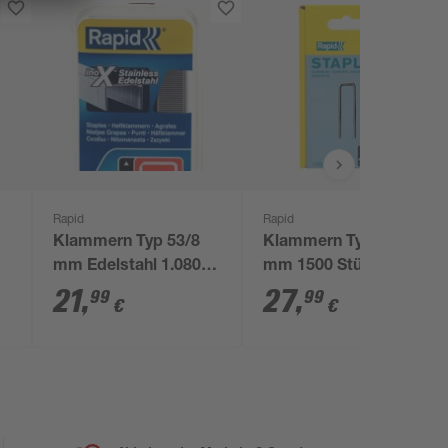
Rapid
Rapid
Klammern Typ 53/8
Klammern Typ 90/40
mm Edelstahl 1.080
mm 1500 Stück
Stück
21
,
27
,
99
99
€
€