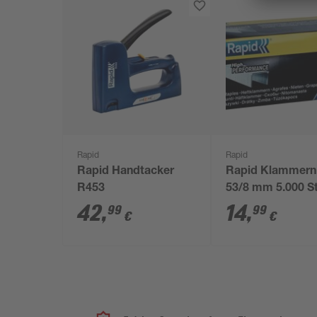
Rapid
Rapid
Rapid Handtacker
Rapid Klammern
R453
53/8 mm 5.000 S
42
,
14
,
99
99
€
€