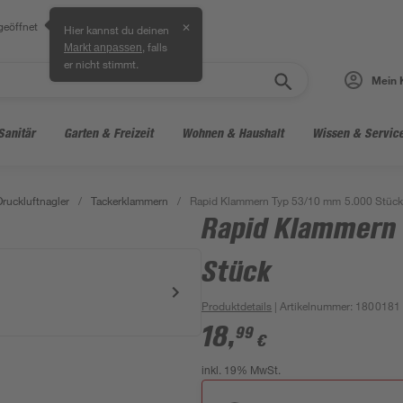
geöffnet
✕
Hier kannst du deinen
, falls
Markt anpassen
er nicht stimmt.
Mein 
Sanitär
Garten & Freizeit
Wohnen & Haushalt
Wissen & Servic
Druckluftnagler
/
Tackerklammern
/
Rapid Klammern Typ 53/10 mm 5.000 Stück
Rapid Klammern 
Stück
Produktdetails
| Artikelnummer
:
1800181
18
,
99
€
inkl. 19% MwSt.