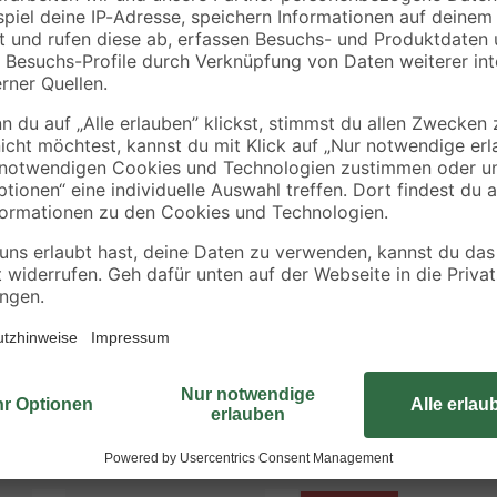
R53
53/8 mm 5.000 Stüc
19
,
14
,
99
99
€
€
eweben
vorgang in das Material