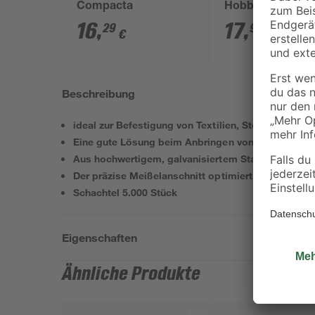
Compacta
Hobby Dual
16
,
17
,
29
99
€
€
Beschreibung
ideal zur Befestigung von Textilien, Stoffen und G
Eine gute Lösung beim Anbringen von Etiketten
Aus hochwertigem, galvanisiertem Stahldraht
Der präzise Meißelanschnitt optimiert den Eintreib
Schachtel 5.000 Stück
Eigenschaften
Ähnliche Produkte