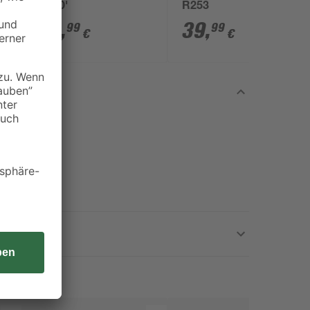
k
'E100'
R253
46
,
39
,
99
99
€
€