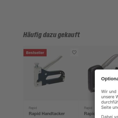
Häufig dazu gekauft
Bestseller
Rapid
Rapid
Rapid Handtacker
Rapid Handtacke