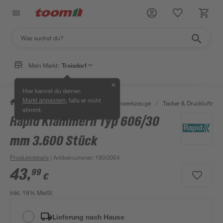
Mein Markt:
Troisdorf
✕
Hier kannst du deinen
, falls er nicht
Markt anpassen
/
Werkstatt & Maschinen
/
Elektrowerkzeuge
/
Tacker & Druckluftnagl
stimmt.
Rapid Klammern Typ 606/30
mm 3.600 Stück
Produktdetails
| Artikelnummer
:
1800064
43
,
99
€
inkl. 19% MwSt.
Lieferung nach Hause