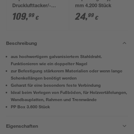
Drucklufttacker/-
mm 4.200 Stück
nagler PBS121
109
,
24
,
99
99
€
€
Beschreibung
aus hochwertigem galvanisiertem Stahldraht.
Funktionieren wie ein doppelter Nagel
zur Befestigung stärkerern Materialien oder wenn lange
Schenkellängen benötigt werden
Geharzt für eine besonders feste Verbindung
Ideal beim Verlegen von Fußböden, für Holzvertäfelungen,
Wandbauplatten, Rahmen und Trennwände
PP Box 3.600 Stück
Eigenschaften