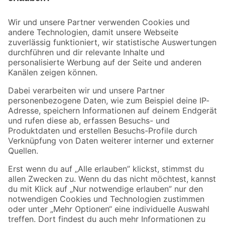
Bleib auf dem Laufenden mit unserem Newsletter
Der toom Newsletter: Keine Angebote und Aktionen mehr verpassen!
Zur Newsletter Anmeldung
Folge uns
Zahlungsarten
Versandarten
Sicher einkaufen
Jetzt die toom-App herunterladen