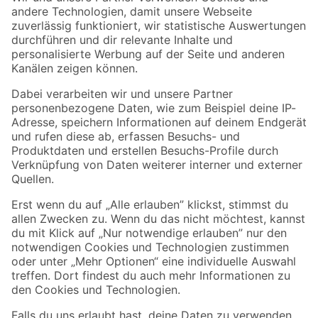
Zur Newsletter Anmeldung
Folge uns
Zahlungsarten
Versandarten
Sicher einkaufen
Jetzt die toom-App herunterladen