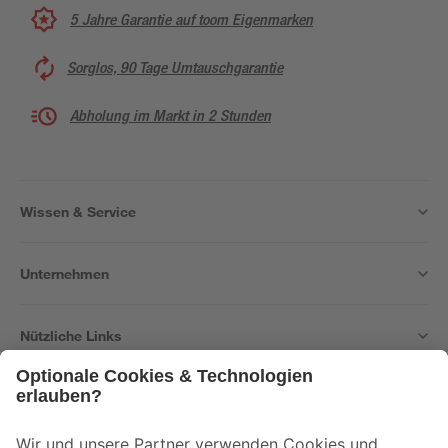
5 Jahre Garantie auf toom Eigenmarken
Sorglos, 90 Tage Umtauschgarantie
Abholung im Markt in 2 Stunden
Wissen & Service
Unternehmen
Nützliche Links
Bleib auf dem Laufenden mit unserem Newsletter
Der toom Newsletter: Keine Angebote und Aktionen mehr verpassen!