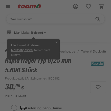
Mein Markt:
Troisdorf
✕
Hier kannst du deinen
, falls er nicht
Markt anpassen
/
Werkstatt & Maschinen
/
Elektrowerkzeuge
/
Tacker & Druckluftnagl
stimmt.
Rapid Nägel Typ 8/25 mm
5.600 Stück
Produktdetails
| Artikelnummer
:
1800182
30
,
99
€
inkl. 19% MwSt.
Lieferung nach Hause