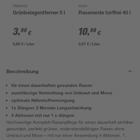
Mellerud
toom
Grünbelagentferner 5 l
Rasenerde torffrei 40 l
3
,
10
,
99
99
€
€
0,80 € / Liter
0,27 € / Liter
Beschreibung
für einen dauerhaften gesunden Rasen
zuverlässige Vernichtung von Unkraut und Moos
optimale Nährstoffversorgung
1x Düngen: 3 Monate Langzeitwirkung
4 Aktionen mit nur 1 x düngen
Hochwertige Komplett-Rasenpflege für einen dauerhaft sichtbar
gesunden, perfekt grünen, widerstandsfähigen Rasen ohne
Unkraut und Moos – mit nur einer Anwendung 4 Aktionen. 1.