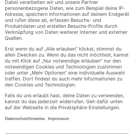
Zahlungsarten
Versandarten
Sicher einkaufen
Jetzt die toom-App herunterladen
Alle Preisangaben in EUR inkl. gesetzl. MwSt.. Die dargestellten Angebote sind unter
Umständen nicht in allen Märkten verfügbar. Die angegebenen Verfügbarkeiten beziehen
sich auf den unter "Mein Markt" ausgewählten toom Baumarkt. Alle Angebote und
Produkte nur solange der Vorrat reicht.
*Paketversand ab 59 € versandkostenfrei, gilt nicht für Artikel mit Speditionsversand, hier
fallen zusätzliche Versandkosten an.