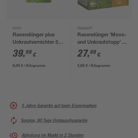
toom
Neudorff
Rasendünger plus
Rasendünger 'Moos-
Unkrautvernichter 5
und Unkrautstopp' 5
kg
kg
39
,
27
,
99
99
€
€
8,00 € / Kilogramm
5,60 € / Kilogramm
5 Jahre Garantie auf toom Eigenmarken
Sorglos, 90 Tage Umtauschgarantie
Abholung im Markt in 2 Stunden