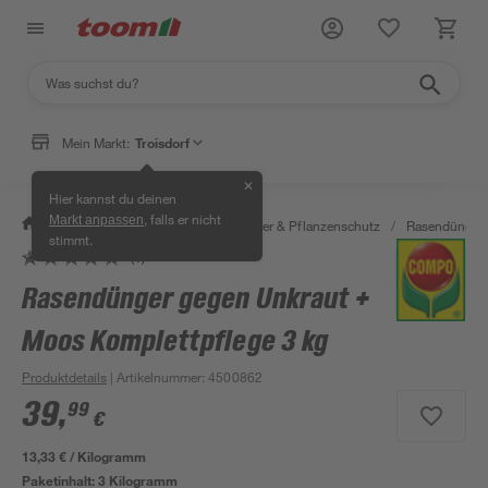
Mein Markt:
Troisdorf
✕
Hier kannst du deinen
, falls er nicht
Markt anpassen
/
Garten & Freizeit
/
Erden, Dünger & Pflanzenschutz
/
Rasendünger
stimmt.
(1)
Rasendünger gegen Unkraut +
Moos Komplettpflege 3 kg
Produktdetails
| Artikelnummer
:
4500862
39
,
99
€
13,33 € / Kilogramm
Paketinhalt:
3 Kilogramm