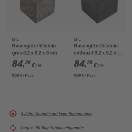
EHL
EHL
Rasengitterfüllstein
Rasengitterfüllstein
grau 8,2 x 8,2 x 8 cm
anthrazit 8,2 x 8,2 x 8
cm
84
,
84
,
29
29
€
€
/ m²
/ m²
0,59 € / Pack
0,59 € / Pack
5 Jahre Garantie auf toom Eigenmarken
Sorglos, 90 Tage Umtauschgarantie