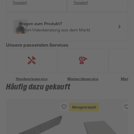
Troisdorf
Troisdorf
Fragen zum Produkt?
Sofort-Videoberatung aus dem Markt
Unsere passenden Services
Handwerksservice
Mietgeräteservice
Miettra
Häufig dazu gekauft
Mengenrabatt