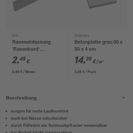
EHL
Diephaus
Raseneinfassung
Betonplatte grau 50 x
'Rasenbord'
50 x 4 cm
beidseitig abgerundet
2
,
14
,
49
36
€
€
/ m²
5 x 25 x 100 cm grau
2,49 € / Meter
3,59 € / Pack
Beschreibung
sorgen für mehr Laufkomfort
auch bei Nässe rutschsicher
durch Füllstein als Schmuckpflaster verwendbar
bei Bedarf leicht austauschbar