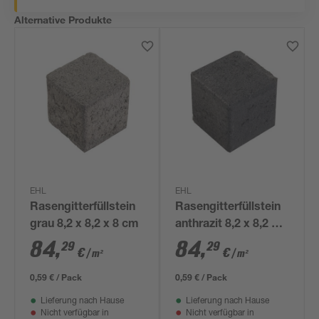
Alternative Produkte
EHL
EHL
Rasengitterfüllstein
Rasengitterfüllstein
grau 8,2 x 8,2 x 8 cm
anthrazit 8,2 x 8,2 x 8
cm
84
,
84
,
29
29
€
€
/ m²
/ m²
0,59 € / Pack
0,59 € / Pack
Lieferung nach Hause
Lieferung nach Hause
Nicht verfügbar in
Nicht verfügbar in