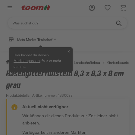
Mein Markt:
Troisdorf
✕
Hier kannst du deinen
, falls er nicht
Markt anpassen
/
Garten & Freizeit
/
Gartenbau & Landschaftsbau
/
Gartenbaustoffe 
stimmt.
Rasengitterfüllstein 8,3 x 8,3 x 8 cm
grau
Produktdetails
| Artikelnummer
:
4330033
Aktuell nicht verfügbar
Wir können dir dieses Produkt zur Zeit leider nicht
anbieten.
Verfügbarkeit in anderen Märkten