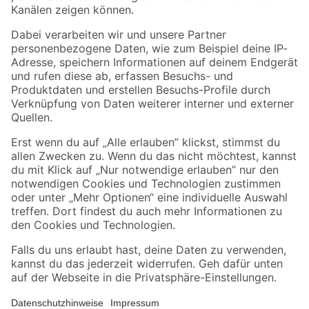
Folge uns
Zahlungsarten
Versandarten
Sicher einkaufen
Jetzt die toom-App herunterladen
Alle Preisangaben in EUR inkl. gesetzl. MwSt.. Die dargestellten Angebote sind unter
Umständen nicht in allen Märkten verfügbar. Die angegebenen Verfügbarkeiten beziehen
sich auf den unter "Mein Markt" ausgewählten toom Baumarkt. Alle Angebote und
Produkte nur solange der Vorrat reicht.