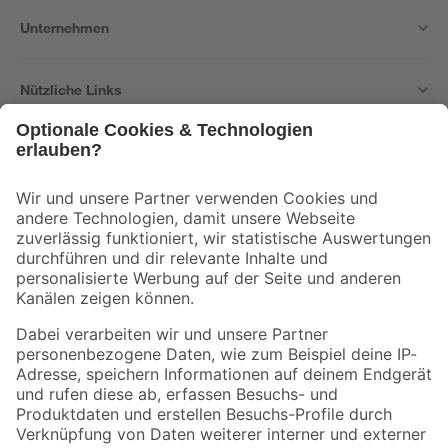
Unternehmen
Nützliche Links
Bleib auf dem Laufenden mit unserem Newsletter
Der toom Newsletter: Keine Angebote und Aktionen mehr verpassen!
Zur Newsletter Anmeldung
Folge uns
Zahlungsarten
Versandarten