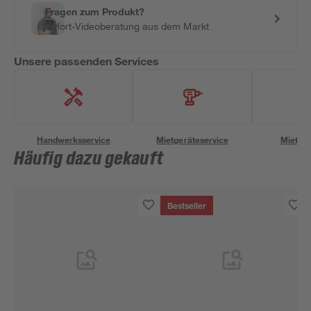
Fragen zum Produkt?
Sofort-Videoberatung aus dem Markt
Unsere passenden Services
Handwerksservice
Mietgeräteservice
Miettra
Häufig dazu gekauft
Bestseller