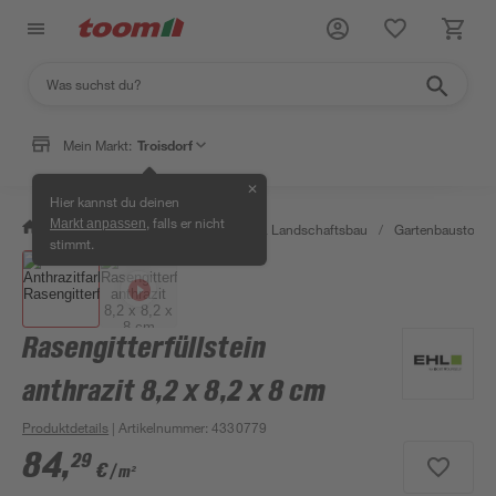
Mein Markt:
Troisdorf
✕
Hier kannst du deinen
, falls er nicht
Markt anpassen
/
Garten & Freizeit
/
Gartenbau & Landschaftsbau
/
Gartenbaustoffe 
stimmt.
Rasengitterfüllstein
anthrazit 8,2 x 8,2 x 8 cm
Produktdetails
| Artikelnummer
:
4330779
84
,
29
€
/ m²