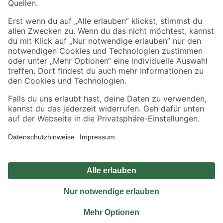
Sicher einkaufen
Jetzt die toom-App herunterladen
Alle Preisangaben in EUR inkl. gesetzl. MwSt.. Die dargestellten Angebote sind unter
Umständen nicht in allen Märkten verfügbar. Die angegebenen Verfügbarkeiten beziehen
sich auf den unter "Mein Markt" ausgewählten toom Baumarkt. Alle Angebote und
Produkte nur solange der Vorrat reicht.
*Paketversand ab 59 € versandkostenfrei, gilt nicht für Artikel mit Speditionsversand, hier
fallen zusätzliche Versandkosten an.
Datenschutz
Privatsphäre
Impressum
AGB
Nutzungsbedingungen
Widerrufsrecht
Vertrag widerrufen
Barrierefreiheit
© 2026 toom Baumarkt GmbH