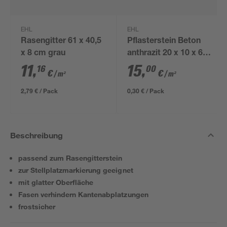
EHL
EHL
Rasengitter 61 x 40,5
Pflasterstein Beton
x 8 cm grau
anthrazit 20 x 10 x 6
cm
11
,
15
,
16
00
€
€
/ m²
/ m²
2,79 € / Pack
0,30 € / Pack
Beschreibung
passend zum Rasengitterstein
zur Stellplatzmarkierung geeignet
mit glatter Oberfläche
Fasen verhindern Kantenabplatzungen
frostsicher