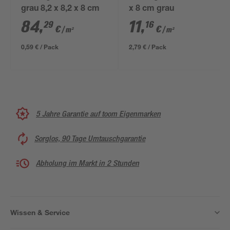
grau 8,2 x 8,2 x 8 cm
x 8 cm grau
84
,
11
,
29
16
€
€
/ m²
/ m²
0,59 € / Pack
2,79 € / Pack
5 Jahre Garantie auf toom Eigenmarken
Sorglos, 90 Tage Umtauschgarantie
Abholung im Markt in 2 Stunden
Wissen & Service