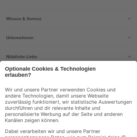
Wissen & Service
Unternehmen
Nützliche Links
Bleib auf dem Laufenden mit unserem Newsletter
Der toom Newsletter: Keine Angebote und Aktionen mehr verpassen!
Zur Newsletter Anmeldung
Folge uns