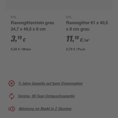
EHL
EHL
Rasengitterstein grau
Rasengitter 61 x 40,5
24,7 x 49,5 x 8 cm
x 8 cm grau
3
,
11
,
19
16
€
€
/ m²
6,38 € / Meter
2,79 € / Pack
5 Jahre Garantie auf toom Eigenmarken
Sorglos, 90 Tage Umtauschgarantie
Abholung im Markt in 2 Stunden