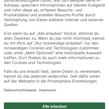
Zahlungsarten
Versandarten
Sicher einkaufen
Jetzt die toom-App herunterladen
Alle Preisangaben in EUR inkl. gesetzl. MwSt.. Die dargestellten Angebote sind unter
Umständen nicht in allen Märkten verfügbar. Die angegebenen Verfügbarkeiten beziehen
sich auf den unter "Mein Markt" ausgewählten toom Baumarkt. Alle Angebote und
Produkte nur solange der Vorrat reicht.
*Paketversand ab 59 € versandkostenfrei, gilt nicht für Artikel mit Speditionsversand, hier
fallen zusätzliche Versandkosten an.
Datenschutz
Privatsphäre
Impressum
AGB