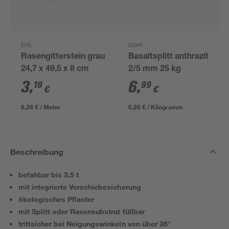
EHL
toom
Rasengitterstein grau
Basaltsplitt anthrazit
24,7 x 49,5 x 8 cm
2/5 mm 25 kg
3
,
6
,
19
99
€
€
6,38 € / Meter
0,28 € / Kilogramm
Beschreibung
befahbar bis 3,5 t
mit integrierte Verschiebesicherung
ökologisches Pflaster
mit Splitt oder Rasensubstrat füllbar
trittsicher bei Neigungswinkeln von über 36°