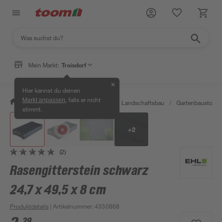
Mein Markt:
Troisdorf
✕
Hier kannst du deinen
, falls er nicht
Markt anpassen
/
Garten & Freizeit
/
Gartenbau & Landschaftsbau
/
Gartenbaustoffe 
stimmt.
+
2
(2)
Rasengitterstein schwarz
24,7 x 49,5 x 8 cm
Produktdetails
| Artikelnummer
:
4330868
29