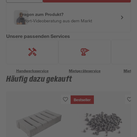
Fragen zum Produkt?
Sofort-Videoberatung aus dem Markt
Unsere passenden Services
Handwerksservice
Mietgeräteservice
Miettra
Häufig dazu gekauft
Bestseller