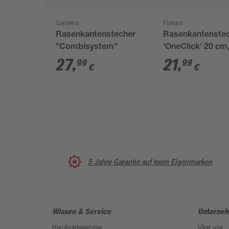
Gardena
Fiskars
Rasenkantenstecher
Rasenkantenste
"Combisystem"
'OneClick' 20 cm
ohne Stiel
27
,
21
,
99
99
€
€
5 Jahre Garantie auf toom Eigenmarken
Wissen & Service
Unterne
Handwerksservice
Über uns