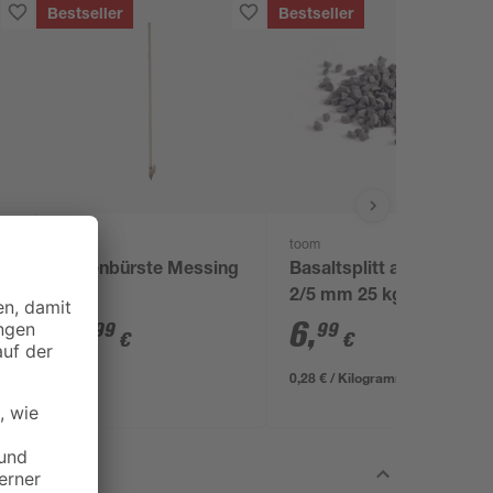
Bestseller
Bestseller
toom
toom
Fugenbürste Messing
Basaltsplitt anthrazit
2/5 mm 25 kg
11
,
6
,
99
99
€
€
0,28 € / Kilogramm