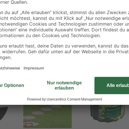
Du kannst den Rasenkantensteche
nutzen. Er lässt sich sowohl schi
verfügt über eine Trittkante und w
kraftvoll und effektiv arbeiten.