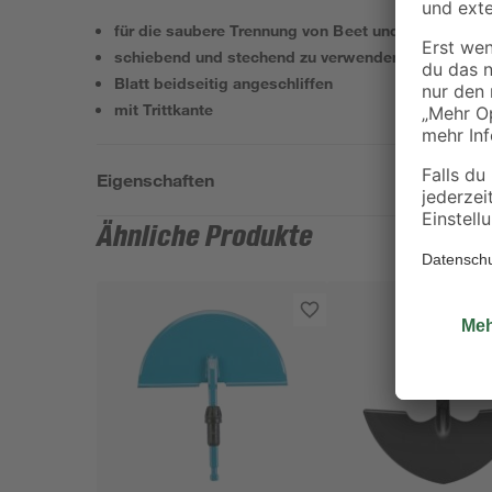
für die saubere Trennung von Beet und Rasen
schiebend und stechend zu verwenden
Blatt beidseitig angeschliffen
mit Trittkante
Eigenschaften
Ähnliche Produkte