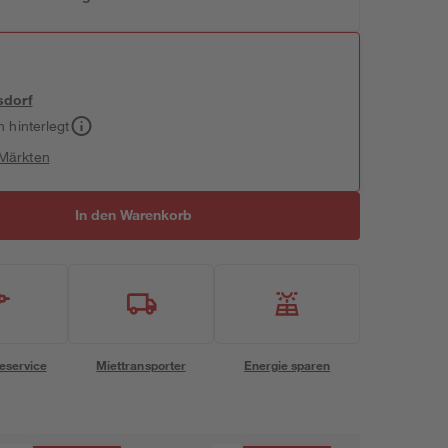
sdorf
h hinterlegt
 Märkten
In den Warenkorb
eservice
Miettransporter
Energie sparen