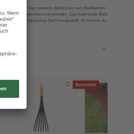
r von toom für das saubere Abstechen von Beetkanten
ebend als auch stechend verwenden. Das halbrunde Blatt
urde aus 50 % Recycling-Stahl hergestellt. So kannst du
Bestseller