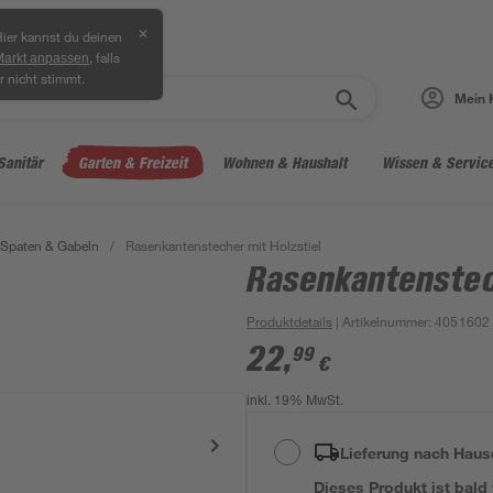
✕
ier kannst du deinen
, falls
Markt anpassen
r nicht stimmt.
Mein 
Sanitär
Garten & Freizeit
Wohnen & Haushalt
Wissen & Servic
 Spaten & Gabeln
/
Rasenkantenstecher mit Holzstiel
Rasenkantenstec
Produktdetails
| Artikelnummer
:
4051602
22
,
99
€
inkl. 19% MwSt.
Lieferung nach Haus
Dieses Produkt ist bald