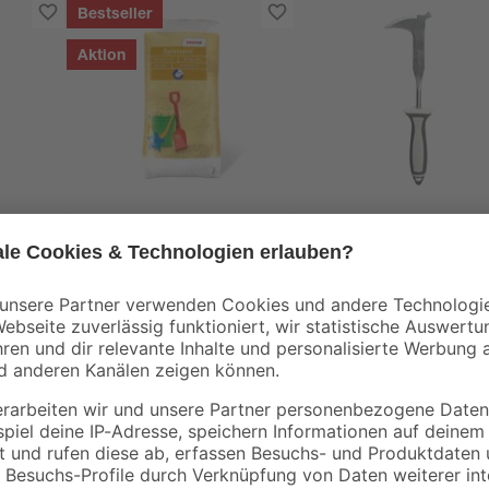
Bestseller
Aktion
toom
toom
rei
Spielsand beige 0-2
Fugenkratzer
mm 25 kg
Edelstahl
2
,
9
,
99
99
€
€
3,29 €
0,12 € / Kilogramm