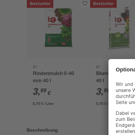
Bestseller
Bestseller
B1
B1
Rindenmulch 0-40
Blumenerde torff
mm 40 l
40 l
3
,
3
,
99
99
€
€
0,10 € / Liter
0,10 € / Liter
Beschreibung