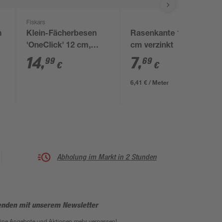
Fiskars
m
Klein-Fächerbesen
Rasenkante 120 x 12
'OneClick' 12 cm,
cm verzinkt
ohne Handgriff
14
,
7
,
99
69
€
€
6,41 € / Meter
Abholung im Markt in 2 Stunden
enden mit unserem Newsletter
eine Angebote und Aktionen mehr verpassen!