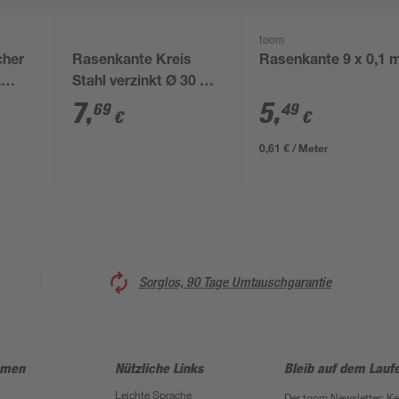
toom
cher
Rasenkante Kreis
Rasenkante 9 x 0,1 
,
Stahl verzinkt Ø 30 x
12 cm
7
,
5
,
69
49
€
€
0,61 € / Meter
Sorglos, 90 Tage Umtauschgarantie
hmen
Nützliche Links
Bleib auf dem Lauf
Leichte Sprache
Der toom Newsletter: K