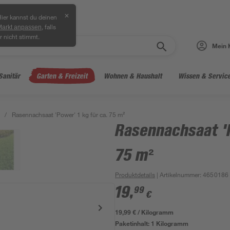
✕
ier kannst du deinen
, falls
Markt anpassen
r nicht stimmt.
Mein 
Sanitär
Garten & Freizeit
Wohnen & Haushalt
Wissen & Servic
/
Rasennachsaat 'Power' 1 kg für ca. 75 m²
Rasennachsaat 'P
75 m²
Produktdetails
| Artikelnummer
:
4650186
19
,
99
€
19,99 € / Kilogramm
Paketinhalt:
1 Kilogramm