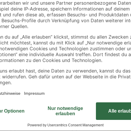
€
€
5,60 € / Kilogramm
0,13 € / Liter
Verwende die Rasennachsaat 'Pow
ausgedünnten und lückenhaften Ra
geeignet und beinhaltet eine spezi
wenden
schnellen Keimbeginn von nur 4 
wiederverschließbaren Beutel reic