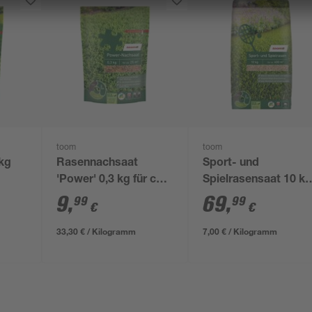
toom
toom
 kg
Rasennachsaat
Sport- und
'Power' 0,3 kg für ca.
Spielrasensaat 10 k
25 m²
für ca. 400 m²
9
,
69
,
99
99
€
€
33,30 € / Kilogramm
7,00 € / Kilogramm