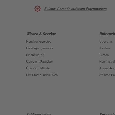
5 Jahre Garantie auf toom Eigenmarken
Wissen & Service
Unterne
Handwerksservice
Über uns
Entsorgungsservice
Karriere
Finanzierung
Presse
Übersicht Ratgeber
Nachhaltigk
Übersicht Märkte
Auszeichn
DIY-Städte-Index 2026
Affiliate-
Zahlungsarten
Versanda