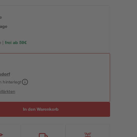
e
tage
 |
frei ab 59€
sdorf
h hinterlegt
 Märkten
In den Warenkorb