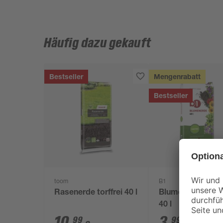
Häufig dazu gekauft
Bestseller
Mengenrabatt
Bestseller
toom
B1
Rasenerde torffrei 40 l
Blumenerde torff
40 l
10
,
3
,
99
99