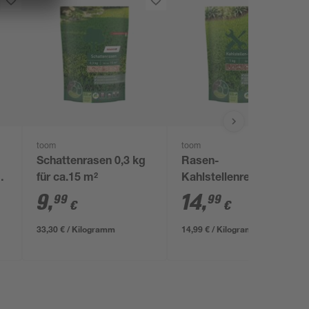
toom
toom
Schattenrasen 0,3 kg
Rasen-
g
für ca.15 m²
Kahlstellenreparatursaa
1 kg für ca. 6,6 m²
9
,
14
,
99
99
€
€
33,30 € / Kilogramm
14,99 € / Kilogramm