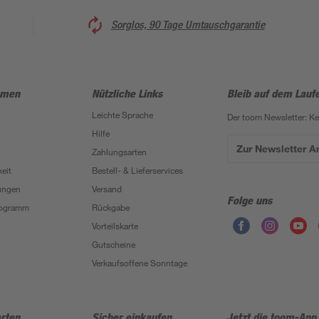
Sorglos, 90 Tage Umtauschgarantie
hmen
Nützliche Links
Bleib auf dem Lauf
Leichte Sprache
Der toom Newsletter: K
Hilfe
Zur Newsletter 
Zahlungsarten
eit
Bestell- & Lieferservices
ungen
Versand
Folge uns
Programm
Rückgabe
Vorteilskarte
Gutscheine
Verkaufsoffene Sonntage
rten
Sicher einkaufen
Jetzt die toom-App