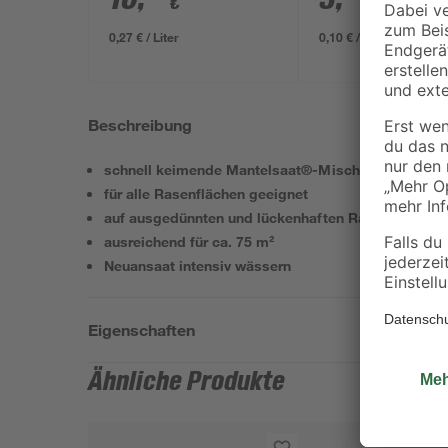
€
€
0,27 € / Liter
0,10 € / Liter
Beschreibung
schnell keimende Mantelsaat®-Mischung
für alle Rasenflächen geeignet
auf ausgedünnten und lückenhaften Rasen zu ver
ausreichend für ca. 75 m²
Neuansaat intensiv wässern
Eigenschaften
Ähnliche Produkte