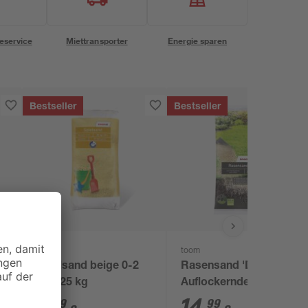
eservice
Miettransporter
Energie sparen
Bestseller
Bestseller
toom
toom
 l
Spielsand beige 0-2
Rasensand 'Der
mm 25 kg
Auflockernde' 25 kg
3
,
14
,
29
99