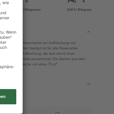
€
€
0,13 € / Kilogramm
0,60 € / Kilogramm
er' der toom Hausmarke zur Auffrischung von
senflächen. Das Saatgut ist für alle Rasenarten
elle Mantelsaat-Mischung, die sich durch ihren
Tagen nach Aussaat auszeichnet. Die Samen aus dem
hen für eine Fläche von etwa 75 m².