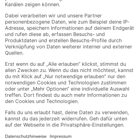
Folge uns
Zahlungsarten
Versandarten
Sicher einkaufen
Jetzt die toom-App herunterladen
Alle Preisangaben in EUR inkl. gesetzl. MwSt.. Die dargestellten Angebote sind unter
Umständen nicht in allen Märkten verfügbar. Die angegebenen Verfügbarkeiten beziehen
sich auf den unter "Mein Markt" ausgewählten toom Baumarkt. Alle Angebote und
Produkte nur solange der Vorrat reicht.