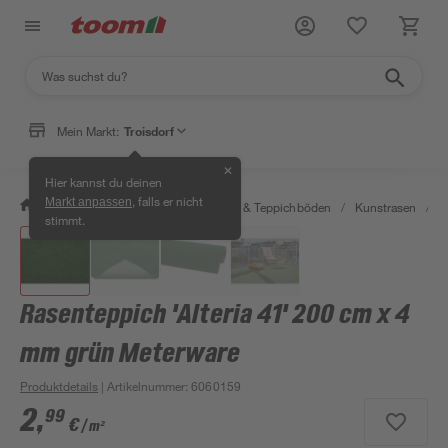
Mein Markt:
Troisdorf
✕
Hier kannst du deinen
, falls er nicht
Markt anpassen
/
Wohnen & Haushalt
/
Teppiche & Teppichböden
/
Kunstrasen
/
R
stimmt.
Rasenteppich 'Alteria 41' 200 cm x 4
mm grün Meterware
Produktdetails
| Artikelnummer
:
6060159
2
,
99
€
/ m²