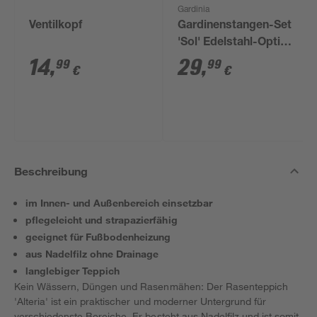
Gardinia
Ventilkopf
Gardinenstangen-Set
'Sol' Edelstahl-Optik
190 - 340 cm
14
,
29
,
99
99
€
€
Beschreibung
im Innen- und Außenbereich einsetzbar
pflegeleicht und strapazierfähig
geeignet für Fußbodenheizung
aus Nadelfilz ohne Drainage
langlebiger Teppich
Kein Wässern, Düngen und Rasenmähen: Der Rasenteppich
'Alteria' ist ein praktischer und moderner Untergrund für
verschiedenste Bereiche. Er besteht aus Nadelfilz und ist somit