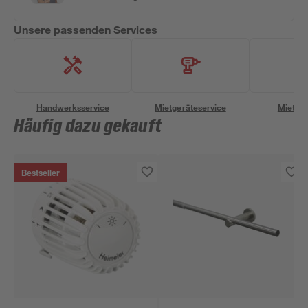
Unsere passenden Services
Handwerksservice
Mietgeräteservice
Miettra
Häufig dazu gekauft
Bestseller