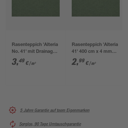
Rasenteppich 'Alteria
Rasenteppich 'Alteria
No. 41' mit Drainage
41' 400 cm x 4 mm
400 cm x 4 mm grün
grün Meterware
3
,
2
,
49
99
€
€
/ m²
/ m²
Meterware
5 Jahre Garantie auf toom Eigenmarken
Sorglos, 90 Tage Umtauschgarantie