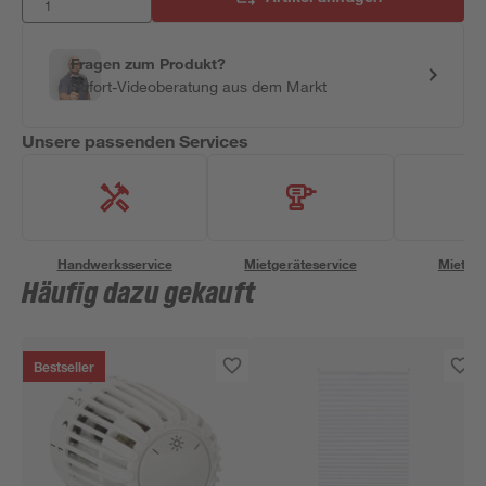
Fragen zum Produkt?
Sofort-Videoberatung aus dem Markt
Unsere passenden Services
Handwerksservice
Mietgeräteservice
Miettra
Häufig dazu gekauft
Bestseller