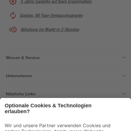
5 Jahre Garantie auf toom Eigenmarken
Sorglos, 90 Tage Umtauschgarantie
Abholung im Markt in 2 Stunden
Wissen & Service
Unternehmen
Nützliche Links
Bleib auf dem Laufenden mit unserem Newsletter
Der toom Newsletter: Keine Angebote und Aktionen mehr verpassen!