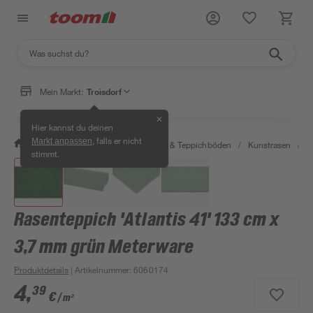
Mein Markt:
Troisdorf
✕
Hier kannst du deinen
, falls er nicht
Markt anpassen
/
Wohnen & Haushalt
/
Teppiche & Teppichböden
/
Kunstrasen
/
R
stimmt.
Rasenteppich 'Atlantis 41' 133 cm x
3,7 mm grün Meterware
Produktdetails
| Artikelnummer
:
6060174
4
,
39
€
/ m²