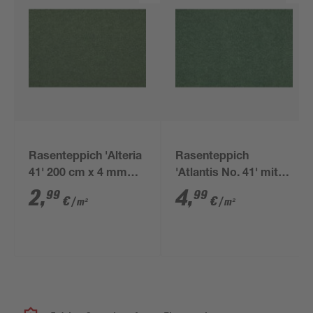
Rasenteppich 'Alteria
Rasenteppich
41' 200 cm x 4 mm
'Atlantis No. 41' mit
grün Meterware
Drainage 400 cm x 3,7
2
,
4
,
99
99
€
€
/ m²
/ m²
mm grün Meterware