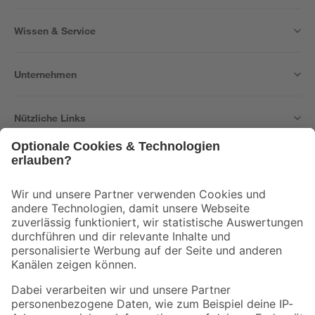
Wissen & Service
Unternehmen
Nützliche Links
Bleib auf dem Laufenden mit unserem Newsletter
Der toom Newsletter: Keine Angebote und Aktionen mehr verpassen!
Zur Newsletter Anmeldung
Folge uns