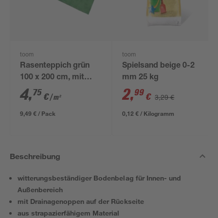
toom
toom
Rasenteppich grün
Spielsand beige 0-2
100 x 200 cm, mit
mm 25 kg
Noppen
4
,
2
,
75
99
€
€
3,29 €
/ m²
9,49 € / Pack
0,12 € / Kilogramm
Beschreibung
witterungsbeständiger Bodenbelag für Innen- und
Außenbereich
mit Drainagenoppen auf der Rückseite
aus strapazierfähigem Material