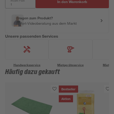
Anzahl: Pack
In den Warenkorb
Fragen zum Produkt?
Sofort-Videoberatung aus dem Markt
Unsere passenden Services
Handwerksservice
Mietgeräteservice
Miettra
Häufig dazu gekauft
Bestseller
Aktion