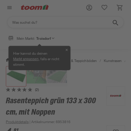
Mein Markt:
Troisdorf
✕
Hier kannst du deinen
, falls er nicht
Markt anpassen
/
Wohnen & Haushalt
/
Teppiche & Teppichböden
/
Kunstrasen
/
R
stimmt.
(2)
Rasenteppich grün 133 x 300
cm, mit Noppen
Produktdetails
| Artikelnummer
:
6953816
81