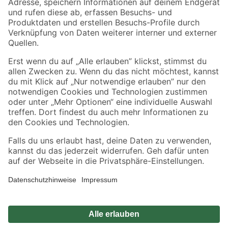
Zahlungsarten
Versandarten
Sicher einkaufen
Jetzt die toom-App herunterladen
Alle Preisangaben in EUR inkl. gesetzl. MwSt.. Die dargestellten Angebote sind unter
Umständen nicht in allen Märkten verfügbar. Die angegebenen Verfügbarkeiten beziehen
sich auf den unter "Mein Markt" ausgewählten toom Baumarkt. Alle Angebote und
Produkte nur solange der Vorrat reicht.
*Paketversand ab 59 € versandkostenfrei, gilt nicht für Artikel mit Speditionsversand, hier
fallen zusätzliche Versandkosten an.
Datenschutz
Privatsphäre
Impressum
AGB
Nutzungsbedingungen
Widerrufsrecht
Vertrag widerrufen