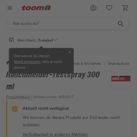
Mein Markt:
Troisdorf
✕
Hier kannst du deinen
, falls er nicht
Markt anpassen
/
Bauen & Renovieren
/
Haustechnik & Sicherheit
/
Brandschutz
/
stimmt.
Rauchmelder-Testspray 300
ml
Produktdetails
| Artikelnummer
:
9450315
Aktuell nicht verfügbar
Wir können dir dieses Produkt zur Zeit leider nicht
anbieten.
Verfügbarkeit in anderen Märkten