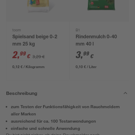
toom
B1
Spielsand beige 0-2
Rindenmulch 0-40
mm 25 kg
mm 40 l
2
,
3
,
99
99
€
€
3,29 €
0,12 € / Kilogramm
0,10 € / Liter
Beschreibung
zum Testen der Funktionsfähigkeit von Rauchmeldern
aller Marken
ausreichend für ca. 100 Testanwendungen
einfache und schnelle Anwendung
Du bist nicht sicher, ob deine Rauchmelder noch