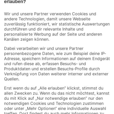
Bleib auf dem Laufenden mit unserem Newsletter
Der toom Newsletter: Keine Angebote und Aktionen mehr verpassen!
Zur Newsletter Anmeldung
Folge uns
Zahlungsarten
Versandarten
Sicher einkaufen
Jetzt die toom-App herunterladen