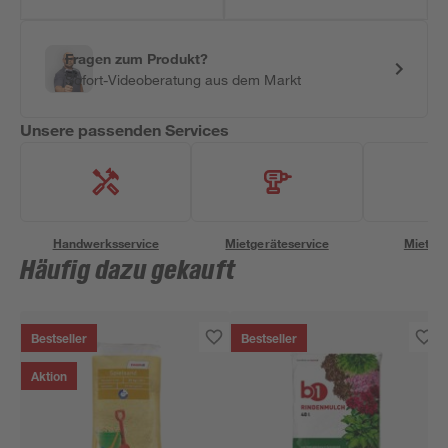
Fragen zum Produkt?
Sofort-Videoberatung aus dem Markt
Unsere passenden Services
Handwerksservice
Mietgeräteservice
Miettra
Häufig dazu gekauft
Bestseller
Bestseller
Aktion