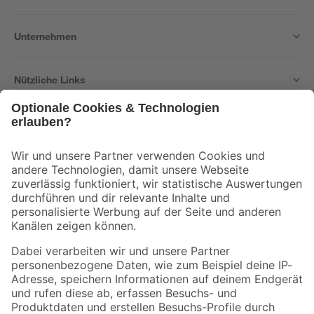
Unternehmen
Nützliche Links
Bleib auf dem Laufenden mit unserem Newsletter
Der toom Newsletter: Keine Angebote und Aktionen mehr verpassen!
Zur Newsletter Anmeldung
Folge uns
Zahlungsarten
Versandarten