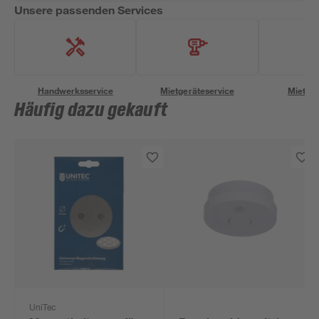
Unsere passenden Services
Handwerksservice
Mietgeräteservice
Miettra
Häufig dazu gekauft
UniTec