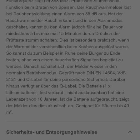
Funkfrequenz liegt bei 868 Mhz. Praktische Stummschalt-
Funktion beim Braten von Speisen. Der Rauchwarnmelder löst
bei Rauchentwicklung einen Alarm von 85 dB aus. Hat der
Rauchwarnmelder Rauch erkannt und in den Alarmmodus
geschaltet, kannst du den Alarm jedoch für eine Dauer von
mindestens 5 bis maximal 15 Minuten durch Drücken der
Prüftaste stumm schalten. Dies ist besonders praktisch, wenn
der Warnmelder versehentlich beim Kochen ausgelöst wurde.
So kannst du zum Beispiel in Ruhe deine Burger zu Ende
braten, ohne von einem dauerhaften Signalton begleitet zu
werden. Danach schaltet sich der Melder wieder in den
normalen Betriebsmodus. Geprüft nach DIN EN 14604, VdS
3131 und Q-Label für deine persönliche Sicherheit. Darüber
hinaus verfügt er über das Q-Label. Die Batterie (1 x
Lithiumbatterie - fest verbaut - nicht austauschbar) hat eine
Lebenszeit von 10 Jahren. Ist die Batterie aufgebraucht, zeigt
der Melder dies dies akustisch an. Geeignet für Räume bis 40
m².
Sicherheits- und Entsorgungshinweise