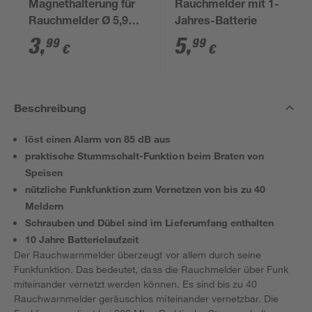
Magnethalterung für
Rauchmelder mit 1-
Rauchmelder Ø 5,9
Jahres-Batterie
cm
3
,
5
,
99
99
€
€
Beschreibung
löst einen Alarm von 85 dB aus
praktische Stummschalt-Funktion beim Braten von
Speisen
nützliche Funkfunktion zum Vernetzen von bis zu 40
Meldern
Schrauben und Dübel sind im Lieferumfang enthalten
10 Jahre Batterielaufzeit
Der Rauchwarnmelder überzeugt vor allem durch seine
Funkfunktion. Das bedeutet, dass die Rauchmelder über Funk
miteinander vernetzt werden können. Es sind bis zu 40
Rauchwarnmelder geräuschlos miteinander vernetzbar. Die