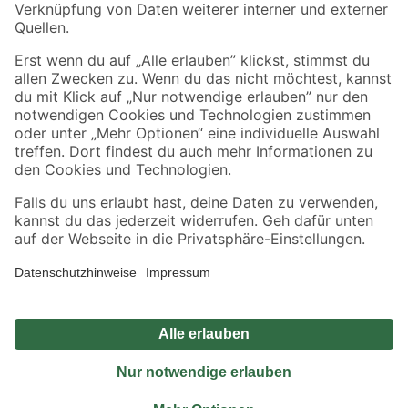
Sicher einkaufen
Jetzt die toom-App herunterladen
Alle Preisangaben in EUR inkl. gesetzl. MwSt.. Die dargestellten Angebote sind unter
Umständen nicht in allen Märkten verfügbar. Die angegebenen Verfügbarkeiten beziehen
sich auf den unter "Mein Markt" ausgewählten toom Baumarkt. Alle Angebote und
Produkte nur solange der Vorrat reicht.
*Paketversand ab 59 € versandkostenfrei, gilt nicht für Artikel mit Speditionsversand, hier
fallen zusätzliche Versandkosten an.
Datenschutz
Privatsphäre
Impressum
AGB
Nutzungsbedingungen
Widerrufsrecht
Vertrag widerrufen
Barrierefreiheit