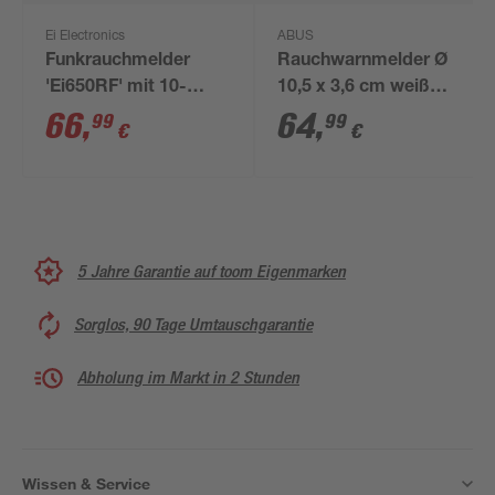
Ei Electronics
ABUS
Funkrauchmelder
Rauchwarnmelder Ø
'Ei650RF' mit 10-
10,5 x 3,6 cm weiß
Jahres-Batterie
3er-Set
66
,
64
,
99
99
€
€
5 Jahre Garantie auf toom Eigenmarken
Sorglos, 90 Tage Umtauschgarantie
Abholung im Markt in 2 Stunden
Wissen & Service