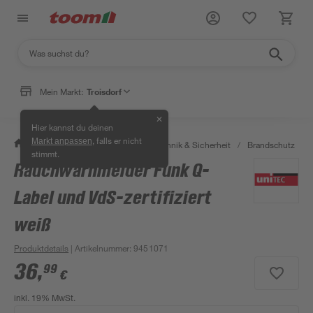
Mein Markt:
Troisdorf
✕
Hier kannst du deinen
, falls er nicht
Markt anpassen
/
Bauen & Renovieren
/
Haustechnik & Sicherheit
/
Brandschutz
/
stimmt.
Rauchwarnmelder Funk Q-
Label und VdS-zertifiziert
weiß
Produktdetails
| Artikelnummer
:
9451071
36
,
99
€
inkl. 19% MwSt.