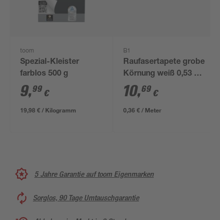
toom
B1
Spezial-Kleister
Raufasertapete grobe
farblos 500 g
Körnung weiß 0,53 x
30 m
9
,
10
,
99
69
€
€
19,98 € / Kilogramm
0,36 € / Meter
5 Jahre Garantie auf toom Eigenmarken
Sorglos, 90 Tage Umtauschgarantie