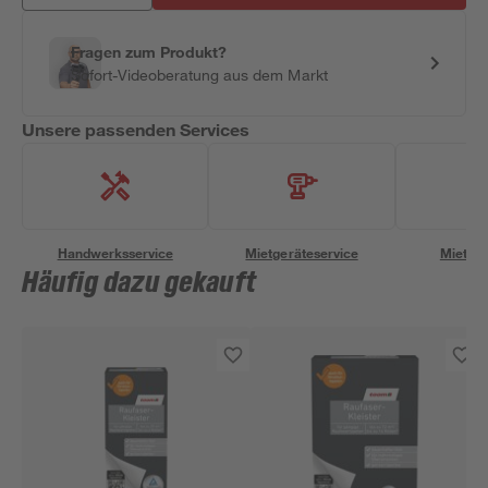
Fragen zum Produkt?
Sofort-Videoberatung aus dem Markt
Unsere passenden Services
Handwerksservice
Mietgeräteservice
Miettra
Häufig dazu gekauft