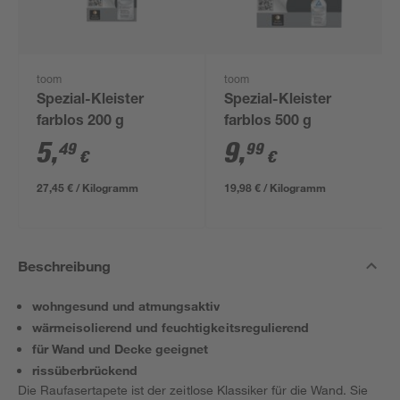
toom
toom
Spezial-Kleister
Spezial-Kleister
farblos 200 g
farblos 500 g
5
,
9
,
49
99
€
€
27,45 € / Kilogramm
19,98 € / Kilogramm
Beschreibung
wohngesund und atmungsaktiv
wärmeisolierend und feuchtigkeitsregulierend
für Wand und Decke geeignet
rissüberbrückend
Die Raufasertapete ist der zeitlose Klassiker für die Wand. Sie