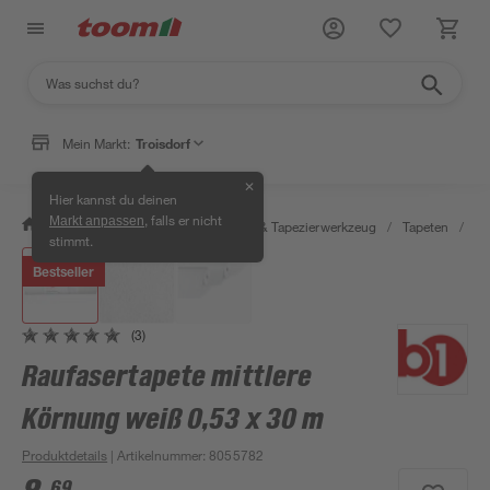
Mein Markt:
Troisdorf
✕
Hier kannst du deinen
, falls er nicht
Markt anpassen
/
Wohnen & Haushalt
/
Tapeten & Tapezierwerkzeug
/
Tapeten
/
Ra
stimmt.
Bestseller
(3)
Raufasertapete mittlere
Körnung weiß 0,53 x 30 m
Produktdetails
| Artikelnummer
:
8055782
69