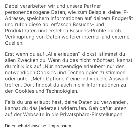
Zahlungsarten
Versandarten
Sicher einkaufen
Jetzt die toom-App herunterladen
Alle Preisangaben in EUR inkl. gesetzl. MwSt.. Die dargestellten Angebote sind unter
Umständen nicht in allen Märkten verfügbar. Die angegebenen Verfügbarkeiten beziehen
sich auf den unter "Mein Markt" ausgewählten toom Baumarkt. Alle Angebote und
Produkte nur solange der Vorrat reicht.
*Paketversand ab 59 € versandkostenfrei, gilt nicht für Artikel mit Speditionsversand, hier
fallen zusätzliche Versandkosten an.