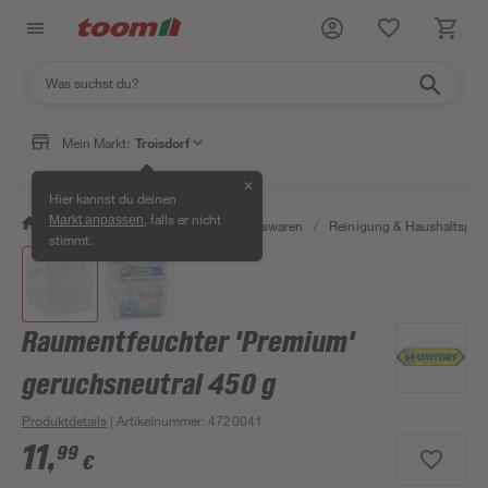
Mein Markt:
Troisdorf
✕
Hier kannst du deinen
, falls er nicht
Markt anpassen
/
Wohnen & Haushalt
/
Haushaltswaren
/
Reinigung & Haushaltspro
stimmt.
Raumentfeuchter 'Premium'
geruchsneutral 450 g
Produktdetails
| Artikelnummer
:
4720041
11
,
99
€