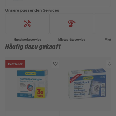
Unsere passenden Services
Handwerksservice
Mietgeräteservice
Miettra
Häufig dazu gekauft
Bestseller