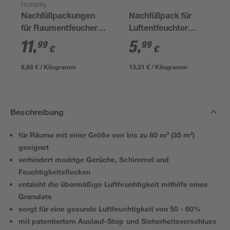
Humydry
Nachfüllpackungen
Nachfüllpack für
für Raumentfeucher 3
Luftentfeuchter
x 450 g
"Universal"
11
,
5
,
99
99
€
€
8,88 € / Kilogramm
13,31 € / Kilogramm
Beschreibung
für Räume mit einer Größe von bis zu 80 m³ (35 m²)
geeignet
verhindert modrige Gerüche, Schimmel und
Feuchtigkeitsflecken
entzieht die übermäßige Luftfeuchtigkeit mithilfe eines
Granulats
sorgt für eine gesunde Luftfeuchtigkeit von 50 - 60%
mit patentiertem Auslauf-Stop und Sicherheitsverschluss