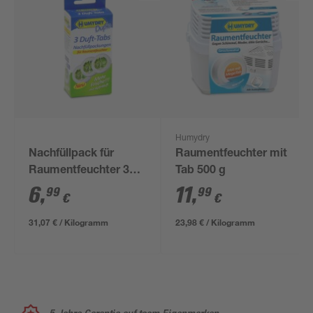
Humydry
Nachfüllpack für
Raumentfeuchter mit
Raumentfeuchter 3x
Tab 500 g
75 g Apfel
6
,
11
,
99
99
€
€
31,07 € / Kilogramm
23,98 € / Kilogramm