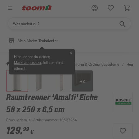
Mein Markt:
Troisdorf
✕
Hier kannst du deinen
, falls er nicht
Markt anpassen
/
Wohnen & Haushalt
/
Aufbewahrung & Ordnungssysteme
/
Regale
stimmt.
+
2
Raumtrenner 'Amalfi' Eiche
58 x 250 x 6,5 cm
Produktdetails
| Artikelnummer
:
10537254
129
,
99
€