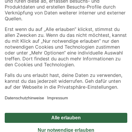
Sicher einkaufen
Jetzt die toom-App herunterladen
Alle Preisangaben in EUR inkl. gesetzl. MwSt.. Die dargestellten Angebote sind unter
Umständen nicht in allen Märkten verfügbar. Die angegebenen Verfügbarkeiten beziehen
sich auf den unter "Mein Markt" ausgewählten toom Baumarkt. Alle Angebote und
Produkte nur solange der Vorrat reicht.
*Paketversand ab 59 € versandkostenfrei, gilt nicht für Artikel mit Speditionsversand, hier
fallen zusätzliche Versandkosten an.
Datenschutz
Privatsphäre
Impressum
AGB
Nutzungsbedingungen
Widerrufsrecht
Vertrag widerrufen
Barrierefreiheit