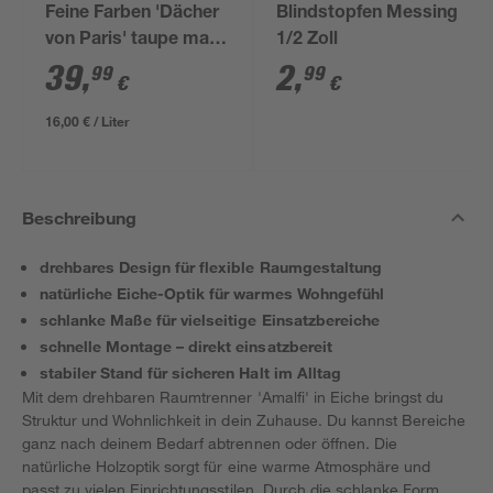
Feine Farben 'Dächer
Blindstopfen Messing
von Paris' taupe matt
1/2 Zoll
2,5 l
39
,
2
,
99
99
€
€
16,00 € / Liter
Beschreibung
drehbares Design für flexible Raumgestaltung
natürliche Eiche-Optik für warmes Wohngefühl
schlanke Maße für vielseitige Einsatzbereiche
schnelle Montage – direkt einsatzbereit
stabiler Stand für sicheren Halt im Alltag
Mit dem drehbaren Raumtrenner 'Amalfi' in Eiche bringst du
Struktur und Wohnlichkeit in dein Zuhause. Du kannst Bereiche
ganz nach deinem Bedarf abtrennen oder öffnen. Die
natürliche Holzoptik sorgt für eine warme Atmosphäre und
passt zu vielen Einrichtungsstilen. Durch die schlanke Form