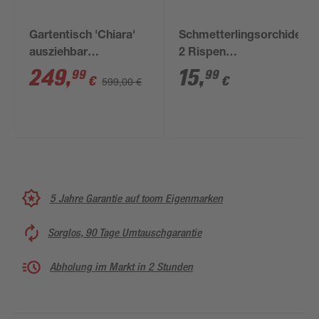
Gartentisch 'Chiara'
Schmetterlingsorchidee
ausziehbar
2 Rispen
Aluminium/PVC
verschiedene Sorten,
249
,
15
,
99
99
€
€
599,00 €
200/310 x 100 x 75 cm
9 cm Topf
5 Jahre Garantie auf toom Eigenmarken
Sorglos, 90 Tage Umtauschgarantie
Abholung im Markt in 2 Stunden