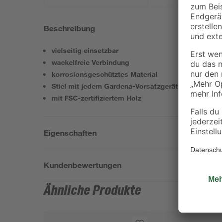
Beschreibung
vielseitig einsetzbar
wackelfreie Verbindung
korrosionsgeschütztes Material
Stiel mit jedem Gardena-Vorsatzgerät kombinierba
mit FSC-zertifiziertem Holz
Eigenschaften
Kundenbewertungen
Ähnliche Produkte