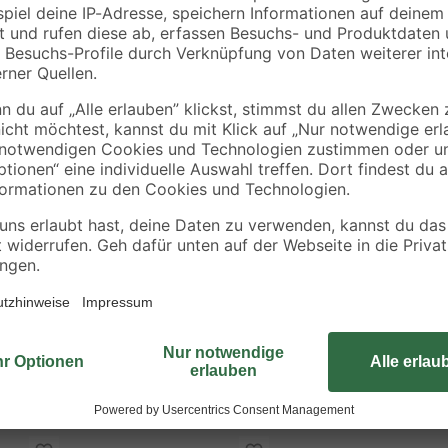
Das Combisystem von Gardena best
Bedarf auf den Stiel gesteckt we
Aufsätze gewährleistet eine wacke
cm, während der Grubber 9 cm brei
r
gefertigt. Der Stiel besteht aus F
von Gardena verbunden werden.