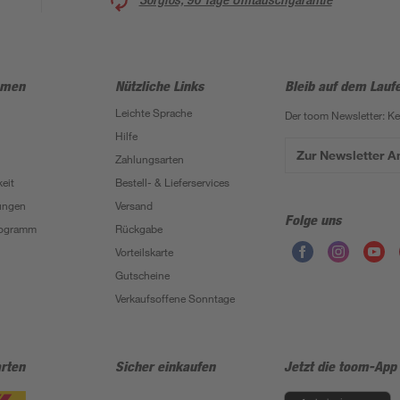
hmen
Nützliche Links
Bleib auf dem Lauf
Leichte Sprache
Der toom Newsletter: K
Hilfe
Zur Newsletter 
Zahlungsarten
eit
Bestell- & Lieferservices
ungen
Versand
Folge uns
Programm
Rückgabe
Vorteilskarte
Gutscheine
Verkaufsoffene Sonntage
rten
Sicher einkaufen
Jetzt die toom-App