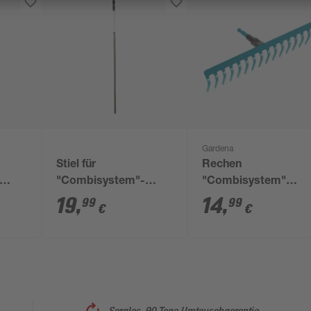
Gardena
Stiel für
Rechen
"Combisystem"-
"Combisystem"
0 cm
Geräte Esche 150 cm
duroplastbeschichte
19
,
14
,
99
99
€
€
41 cm
Sorglos, 90 Tage Umtauschgarantie