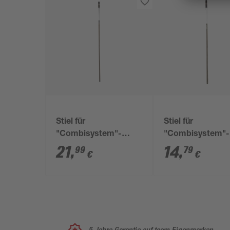
Stiel für
Stiel für
"Combisystem"-
"Combisystem"-
Geräte Esche 180 cm
Geräte Esche 13
21
,
14
,
99
79
€
€
5 Jahre Garantie auf toom Eigenmarken