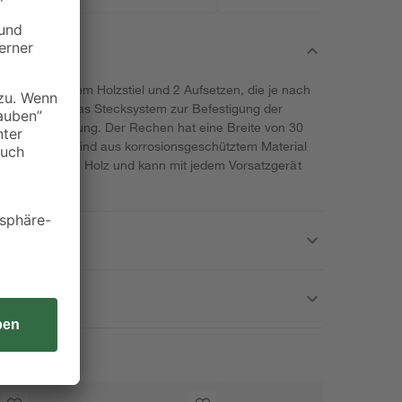
eht aus einem Holzstiel und 2 Aufsetzen, die je nach
rden können. Das Stecksystem zur Befestigung der
lfreie Verbindung. Der Rechen hat eine Breite von 30
t ist. Beide sind aus korrosionsgeschütztem Material
SC-zertifiziertem Holz und kann mit jedem Vorsatzgerät