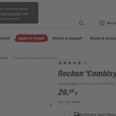
✕
ier kannst du deinen
, falls
Markt anpassen
r nicht stimmt.
Mein 
Sanitär
Garten & Freizeit
Wohnen & Haushalt
Wissen & Servic
Harken
/
Rechen 'Combisystem' 3-teilig
(1)
Rechen 'Combisy
Produktdetails
| Artikelnummer
:
4050055
29
,
99
€
inkl. 19% MwSt.
Lieferung nach Haus