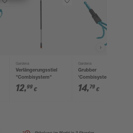
Gardena
Gardena
Verlängerungsstiel
Grubber
"Combisystem"
'Combisystem' 0,35
t
kg
12
,
14
,
99
79
€
€
Abholung im Markt in 2 Stunden