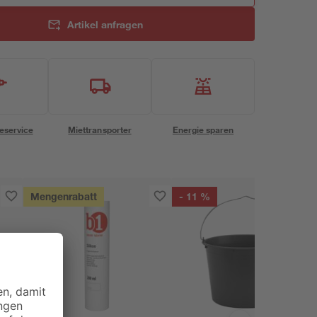
Artikel anfragen
eservice
Miettransporter
Energie sparen
Mengenrabatt
- 11 %