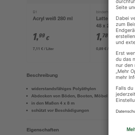
B1
binderholz
Acryl weiß 280 ml
Latte sägerau 20
48 x 24 mm
1
,
1
,
99
78
€
€
7,11 € / Liter
0,89 € / Meter
Beschreibung
widerstandsfähiges Polyäthylen
Abdecken von Böden, Booten, Möbel
in den Maßen 4 x 8 m
schützt vor Beschädigungen
Eigenschaften