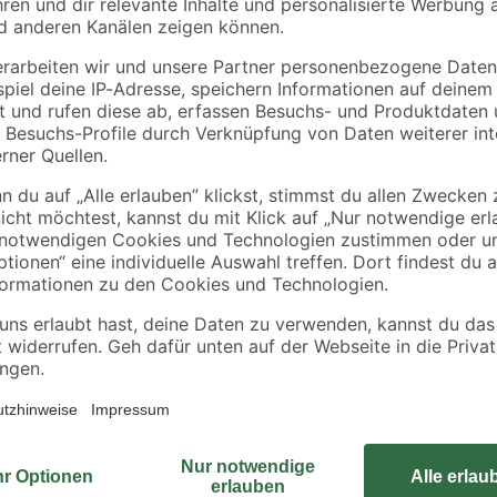
B1
Kronospan
00 x
Kartuschenpresse
OSB3-Verlegeplatte
230 mm
'Cityboard'
ungeschliffen 1690 x
5
,
5
,
99
99
€
€
/ m²
634 x 12 mm
6,41 € / Pack
Die Abdeckplane der Firma Seilflech
beidseitig beschichtet, UV-stabilis
Die Plane ist sehr Lichtdurchläs