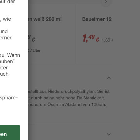
B1
Silikon weiß 280 ml
Baueimer 12 l
3
,
1
,
49
49
€
€
1,69 €
12,46 € / Liter
ter ist herrgestellt aus Niederdruckpolyäthylen. Sie ist
iert und besticht durch seine sehr hohe Reißfestigkeit.
sigkeit und hat rundherum Ösen im Abstand von 100cm.