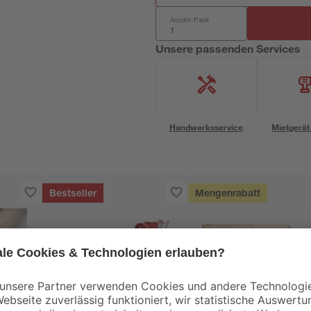
Anzahl: Pack
Unsere passenden Services
Handwerksservice
Mietgerät
Bestseller
Mengenrabatt