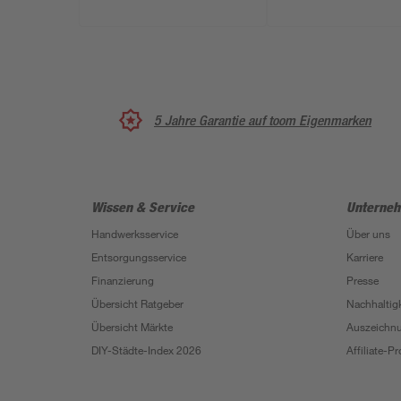
5 Jahre Garantie auf toom Eigenmarken
Wissen & Service
Unterne
Handwerksservice
Über uns
Entsorgungsservice
Karriere
Finanzierung
Presse
Übersicht Ratgeber
Nachhaltigk
Übersicht Märkte
Auszeichn
DIY-Städte-Index 2026
Affiliate-