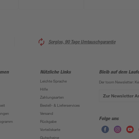
Sorglos, 90 Tage Umtauschgarantie
hmen
Nützliche Links
Bleib auf dem Lauf
Leichte Sprache
Der toom Newsletter: K
Hilfe
Zur Newsletter 
Zahlungsarten
eit
Bestell- & Lieferservices
ungen
Versand
Folge uns
Programm
Rückgabe
Vorteilskarte
Gutscheine