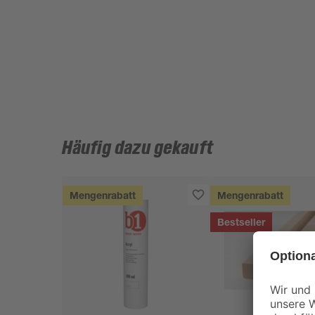
Häufig dazu gekauft
Mengenrabatt
Mengenrabatt
Bestseller