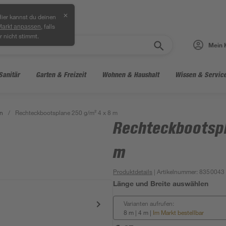
✕
ier kannst du deinen
, falls
Markt anpassen
r nicht stimmt.
Mein 
Sanitär
Garten & Freizeit
Wohnen & Haushalt
Wissen & Servic
en
/
Rechteckbootsplane 250 g/m² 4 x 8 m
Rechteckbootspl
m
Produktdetails
| Artikelnummer
:
8350043
Länge und Breite auswählen
Varianten aufrufen:
8 m | 4 m
|
Im Markt bestellbar