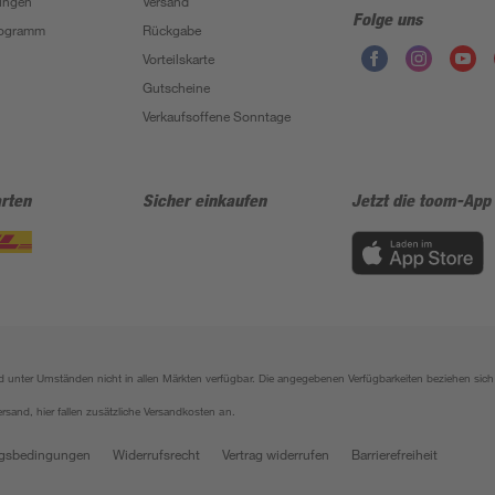
ungen
Versand
Folge uns
Programm
Rückgabe
Vorteilskarte
Gutscheine
Verkaufsoffene Sonntage
rten
Sicher einkaufen
Jetzt die toom-App
sind unter Umständen nicht in allen Märkten verfügbar. Die angegebenen Verfügbarkeiten beziehen s
ersand, hier fallen zusätzliche Versandkosten an.
gsbedingungen
Widerrufsrecht
Vertrag widerrufen
Barrierefreiheit