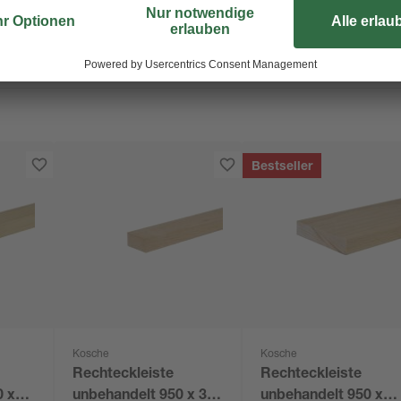
Bestseller
Kosche
Kosche
Rechteckleiste
Rechteckleiste
0 x
unbehandelt 950 x 30
unbehandelt 950 x