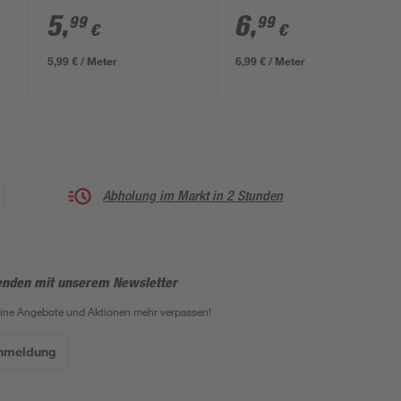
40 x 30 mm
50 x 30 mm
5
,
6
,
99
99
€
€
5,99 € / Meter
6,99 € / Meter
Abholung im Markt in 2 Stunden
enden mit unserem Newsletter
eine Angebote und Aktionen mehr verpassen!
Anmeldung