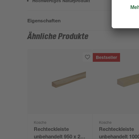
Hochwertiges Naturprodukt
Eigenschaften
Ähnliche Produkte
Bestseller
Kosche
Kosche
Rechteckleiste
Rechteckleiste
unbehandelt 950 x 20
unbehandelt 100