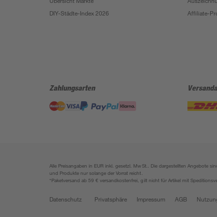
Übersicht Märkte
Auszeichn
DIY-Städte-Index 2026
Affiliate-
Zahlungsarten
Versanda
Alle Preisangaben in EUR inkl. gesetzl. MwSt.. Die dargestellten Angebote 
und Produkte nur solange der Vorrat reicht.
*Paketversand ab 59 € versandkostenfrei, gilt nicht für Artikel mit Speditionsv
Datenschutz
Privatsphäre
Impressum
AGB
Nutzun