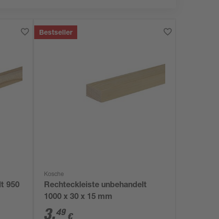
Bestseller
Kosche
t 950
Rechteckleiste unbehandelt
1000 x 30 x 15 mm
3
,
49
€