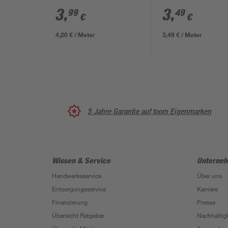
x 15 mm
30 x 15 mm
3
,
3
,
99
49
€
€
4,20 € / Meter
3,49 € / Meter
5 Jahre Garantie auf toom Eigenmarken
Wissen & Service
Unterne
Handwerksservice
Über uns
Entsorgungsservice
Karriere
Finanzierung
Presse
Übersicht Ratgeber
Nachhaltigk