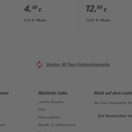
x 15 mm
100 x 20 mm
4
,
12
,
49
99
€
€
4,73 € / Meter
13,67 € / Meter
Sorglos, 90 Tage Umtauschgarantie
hmen
Nützliche Links
Bleib auf dem Lauf
Leichte Sprache
Der toom Newsletter: K
Hilfe
Zur Newsletter 
Zahlungsarten
eit
Bestell- & Lieferservices