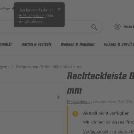
öffnet
✕
Hier kannst du deinen
, falls
Markt anpassen
er nicht stimmt.
Mein 
Sanitär
Garten & Freizeit
Wohnen & Haushalt
Wissen & Servic
gerau
/
Rechteckleiste Buche 1900 x 30 x 10 mm
Rechteckleiste B
mm
Produktdetails
| Artikelnummer
:
7152761
Aktuell nicht verfügbar
Wir können dir dieses Produ
Verfügbarkeit in anderen 