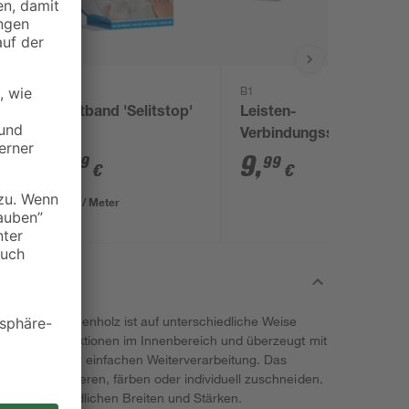
Selit
B1
'
Dichtband 'Selitstop'
Leisten-
50 m
Verbindungsset weiß
10-tlg.
6
,
9
,
99
99
€
€
0,14 € / Meter
 hellem Buchenholz ist auf unterschiedliche Weise
rlässig Konstruktionen im Innenbereich und überzeugt mit
 sowie einer einfachen Weiterverarbeitung. Das
ch Bedarf lackieren, färben oder individuell zuschneiden.
 in unterschiedlichen Breiten und Stärken.