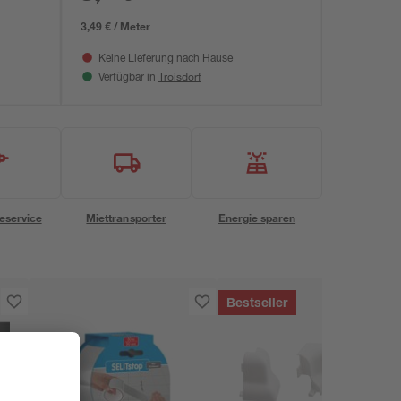
3,49 € / Meter
Keine Lieferung nach Hause
Troisdorf
Verfügbar in
eservice
Miettransporter
Energie sparen
Bestseller