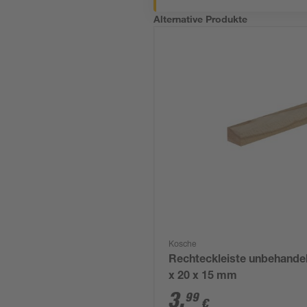
Alternative Produkte
Kosche
Rechteckleiste unbehandel
x 20 x 15 mm
3
,
99
€