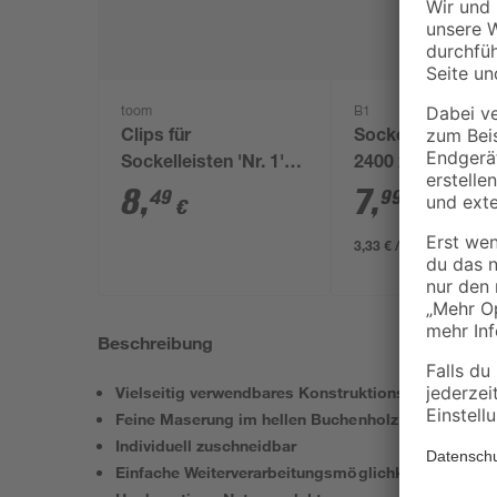
toom
B1
Clips für
Sockelleiste Uni
Sockelleisten 'Nr. 1'
2400 x 45 x 20 
schwarz, 20 Stück
8
,
7
,
49
99
€
€
3,33 € / Meter
Beschreibung
Vielseitig verwendbares Konstruktionsholz
Feine Maserung im hellen Buchenholz
Individuell zuschneidbar
Einfache Weiterverarbeitungsmöglichkeiten