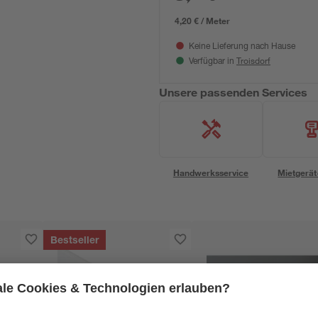
4,20 € / Meter
Keine Lieferung nach Hause
Troisdorf
Verfügbar in
Unsere passenden Services
Handwerksservice
Mietgerät
Bestseller