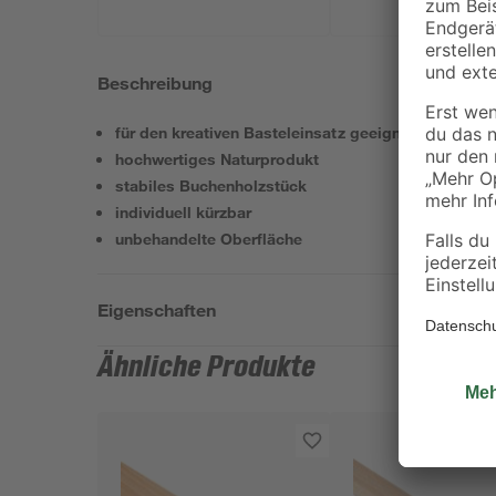
Beschreibung
für den kreativen Basteleinsatz geeignet
hochwertiges Naturprodukt
stabiles Buchenholzstück
individuell kürzbar
unbehandelte Oberfläche
Eigenschaften
Ähnliche Produkte