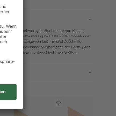
 stabilem und hochwertigem Buchenholz von Kosche
r vielfältigen Verwendung im Bastel-, Kleinmöbel- oder
r praktikablen Länge von fast 1 m sind Zuschnitte
ässt sich die unbehandelte Oberfläche der Leiste ganz
 gibt die Holzleiste in unterschiedlichen Größen.