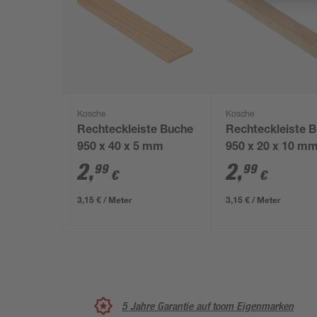
Kosche
Kosche
Rechteckleiste Buche
Rechteckleiste 
950 x 40 x 5 mm
950 x 20 x 10 m
2
,
2
,
99
99
€
€
3,15 € / Meter
3,15 € / Meter
5 Jahre Garantie auf toom Eigenmarken