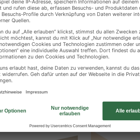
Diese rechteckige Holzleiste aus
dient dem kreativen Heimwerker zu
Konstruktionsbereich. Aufgrund de
beliebiger Größe möglich. Zudem l
individuell be- und verarbeiten. Es
Bestseller