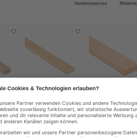
Handwerksservice
Mietgerät
Kosche
Kosche
Buche
Rechteckleiste Buche
Rechteckleiste Buch
m
95 x 2,5 x 0,8 cm
950 x 30 x 5 mm
2
,
2
,
99
99
€
€
3,15 € / Meter
3,15 € / Meter