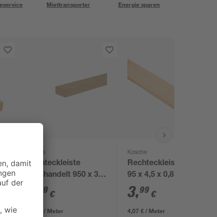
eservice
Miettransporter
Energie sparen
Kosche
Kosche
e
Rechteckleiste
Rechteckleiste Buche
unbehandelt 950 x 30
95 x 4,5 x 0,8 cm
x 15 mm
4
,
3
,
49
99
€
€
4,73 € / Meter
4,07 € / Meter