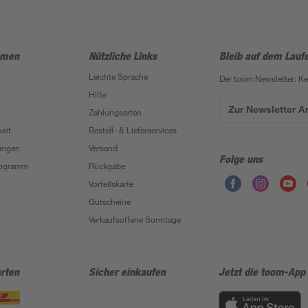
hmen
Nützliche Links
Bleib auf dem Lauf
Leichte Sprache
Der toom Newsletter: K
Hilfe
Zur Newsletter 
Zahlungsarten
eit
Bestell- & Lieferservices
ungen
Versand
Folge uns
Programm
Rückgabe
Vorteilskarte
Gutscheine
Verkaufsoffene Sonntage
rten
Sicher einkaufen
Jetzt die toom-App