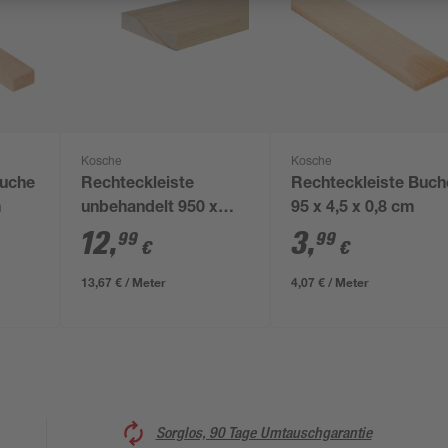
Kosche
Kosche
Buche
Rechteckleiste
Rechteckleiste Buch
m
unbehandelt 950 x
95 x 4,5 x 0,8 cm
100 x 20 mm
12
,
3
,
99
99
€
€
13,67 € / Meter
4,07 € / Meter
Sorglos, 90 Tage Umtauschgarantie