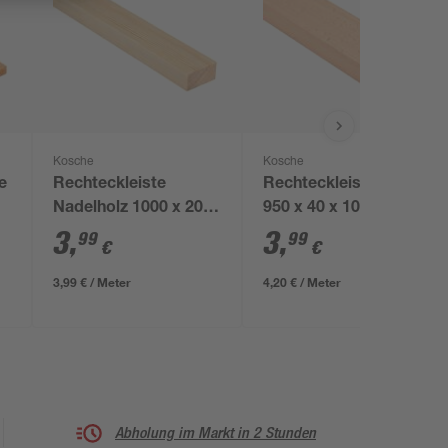
Kosche
Kosche
e
Rechteckleiste
Rechteckleiste Buche
Nadelholz 1000 x 20 x
950 x 40 x 10 mm
40 mm
3
,
3
,
99
99
€
€
3,99 € / Meter
4,20 € / Meter
Abholung im Markt in 2 Stunden