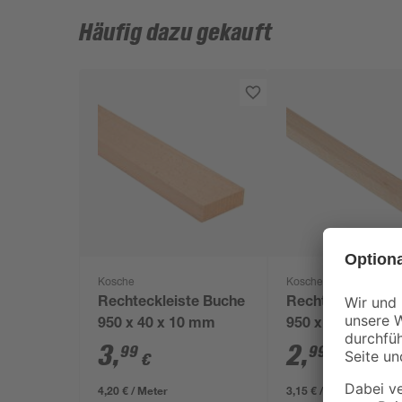
Häufig dazu gekauft
Kosche
Kosche
Rechteckleiste Buche
Rechteckleiste 
950 x 40 x 10 mm
950 x 20 x 10 m
3
,
2
,
99
99
€
€
4,20 € / Meter
3,15 € / Meter