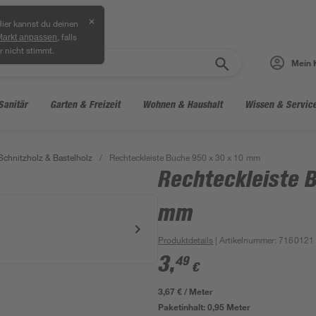
✕
ier kannst du deinen
, falls
Markt anpassen
r nicht stimmt.
Mein 
Sanitär
Garten & Freizeit
Wohnen & Haushalt
Wissen & Servic
 Schnitzholz & Bastelholz
/
Rechteckleiste Buche 950 x 30 x 10 mm
Rechteckleiste B
mm
Produktdetails
| Artikelnummer
:
7160121
3
,
49
€
3,67 € / Meter
Paketinhalt:
0,95 Meter