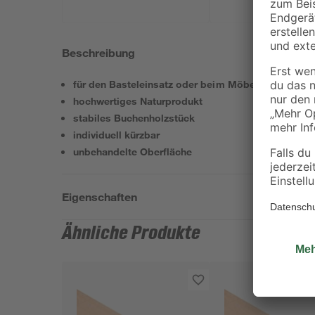
Beschreibung
für den Basteleinsatz oder beim Möbelbau geeigne
hochwertiges Naturprodukt
stabiles Buchenholzstück
individuell kürzbar
unbehandelte Oberfläche
Eigenschaften
Ähnliche Produkte