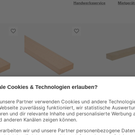
Handwerksservice
Mietgerät
Kosche
Kosche
Buche
Rechteckleiste Buche
Rechteckleiste
m
950 x 40 x 10 mm
unbehandelt 950 x 3
x 15 mm
3
,
4
,
99
49
€
€
4,20 € / Meter
4,73 € / Meter