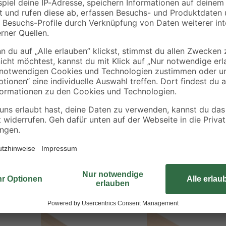
Diese rechteckige Holzleiste aus
t
dient dem kreativen Heimwerker zu
Konstruktionsbereich. Aufgrund de
beliebiger Größe möglich. Zudem l
individuell be- und verarbeiten. Es