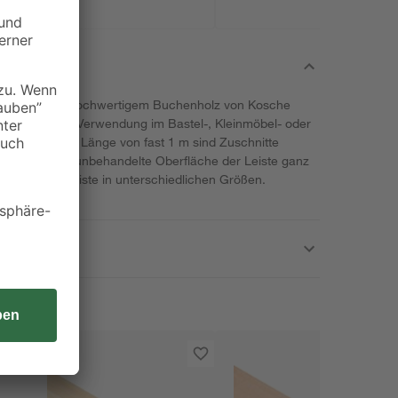
 stabilem und hochwertigem Buchenholz von Kosche
r vielfältigen Verwendung im Bastel-, Kleinmöbel- oder
r praktikablen Länge von fast 1 m sind Zuschnitte
ässt sich die unbehandelte Oberfläche der Leiste ganz
 gibt die Holzleiste in unterschiedlichen Größen.