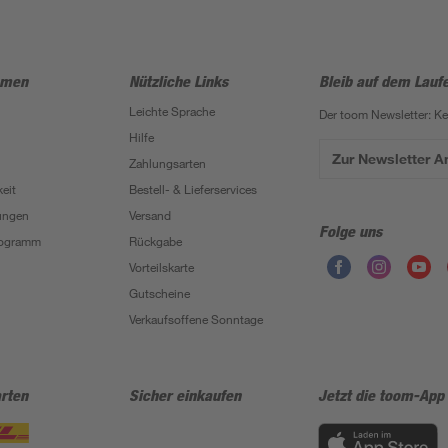
hmen
Nützliche Links
Bleib auf dem Lauf
Leichte Sprache
Der toom Newsletter: K
Hilfe
Zur Newsletter 
Zahlungsarten
eit
Bestell- & Lieferservices
ungen
Versand
Folge uns
Programm
Rückgabe
Vorteilskarte
Gutscheine
Verkaufsoffene Sonntage
rten
Sicher einkaufen
Jetzt die toom-App