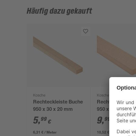
Häufig dazu gekauft
Kosche
Kosche
Rechteckleiste Buche
Rechteckleiste 
950 x 30 x 20 mm
950 x 60 x 20 m
5
,
9
,
99
99
€
€
6,31 € / Meter
10,52 € / Meter