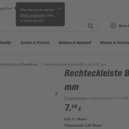
geöffnet
✕
Hier kannst du deinen
, falls
Markt anpassen
er nicht stimmt.
Mein 
Sanitär
Garten & Freizeit
Wohnen & Haushalt
Wissen & Servic
 Schnitzholz & Bastelholz
/
Rechteckleiste Buche 950 x 40 x 20 mm
Rechteckleiste 
mm
Produktdetails
| Artikelnummer
:
7171388
7
,
99
€
8,41 € / Meter
Paketinhalt:
0,95 Meter