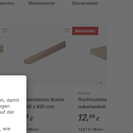
eservice
Miettransporter
Energie sparen
Bestseller
Kosche
Kosche
Rechteckleiste Buche
Rechteckleiste
0
40 x 30 x 950 mm
unbehandelt 950 x
100 x 20 mm
7
,
12
,
99
99
€
€
8,41 € / Meter
13,67 € / Meter