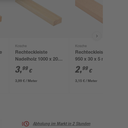
Kosche
Kosche
e
Rechteckleiste
Rechteckleiste Buche
Nadelholz 1000 x 20 x
950 x 30 x 5 mm
40 mm
3
,
2
,
99
99
€
€
3,99 € / Meter
3,15 € / Meter
Abholung im Markt in 2 Stunden