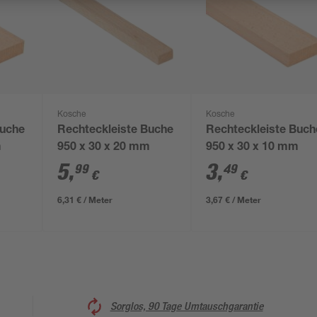
Kosche
Kosche
Buche
Rechteckleiste Buche
Rechteckleiste Buch
m
950 x 30 x 20 mm
950 x 30 x 10 mm
5
,
3
,
99
49
€
€
6,31 € / Meter
3,67 € / Meter
Sorglos, 90 Tage Umtauschgarantie