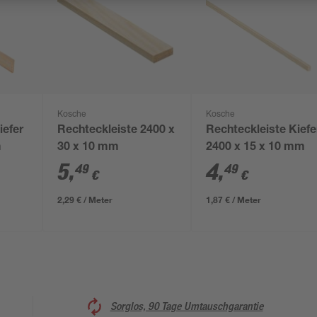
Kosche
Kosche
iefer
Rechteckleiste 2400 x
Rechteckleiste Kiefe
m
30 x 10 mm
2400 x 15 x 10 mm
5
,
4
,
49
49
€
€
2,29 € / Meter
1,87 € / Meter
Sorglos, 90 Tage Umtauschgarantie