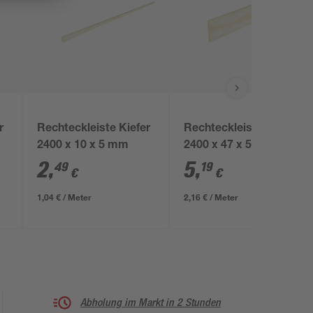
r
Rechteckleiste Kiefer
Rechteckleiste Kiefer
2400 x 10 x 5 mm
2400 x 47 x 5 mm
2
,
5
,
49
19
€
€
1,04 € / Meter
2,16 € / Meter
Abholung im Markt in 2 Stunden