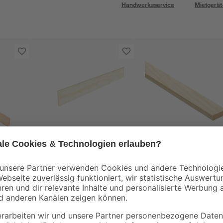
Handwerksservice
Mietgerät
Kosche
iefer
Rechteckleiste Kiefer
Rechteckleiste 2400
m
2400 x 47 x 5 mm
30 x 10 mm
5
,
5
,
19
49
€
€
2,16 € / Meter
2,29 € / Meter