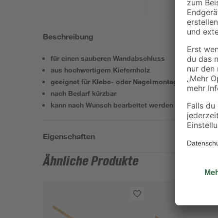
Beschreibung
für einen sauberen Wandabschluss
aus hochwertigem Kiefernholz
geeignet für Klebe- oder Nagelmontage
nach Bedarf kürzbar
kann nach Wunsch bearbeitet werden
Eigenschaften
Ähnliche Produkte