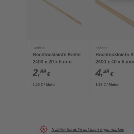
Kosche
Kosche
Rechteckleiste Kiefer
Rechteckleiste K
2400 x 20 x 5 mm
2400 x 40 x 5 m
2
,
4
,
99
49
€
€
1,25 € / Meter
1,87 € / Meter
5 Jahre Garantie auf toom Eigenmarken