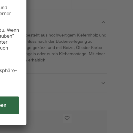
 Marke Kosche besteht aus hochwertigem Kiefernholz und
beren Wandabschluss nach der Bodenverlegung zu
 auf Wunschlänge gekürzt und mit Beize, Öl oder Farbe
 erfolgt mit Nägeln oder durch Klebemontage. Mit einer
denen Breiten erhältlich.