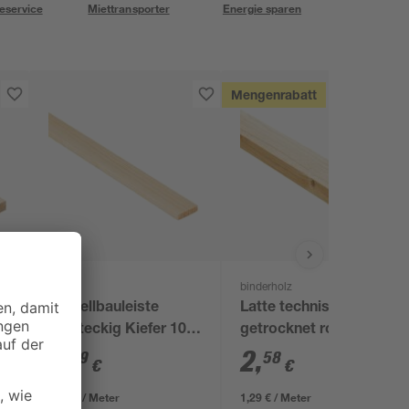
eservice
Miettransporter
Energie sparen
Mengenrabatt
binderholz
 x
Modellbauleiste
Latte technisch
rechteckig Kiefer 100
getrocknet roh 2000 x
x 3 x 0,5 cm
36 x 17 mm
2
,
2
,
29
58
€
€
2,29 € / Meter
1,29 € / Meter