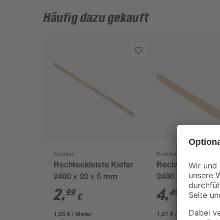
Häufig dazu gekauft
Kosche
Kosche
Rechteckleiste Kiefer
Rechteckleiste K
2400 x 20 x 5 mm
2400 x 40 x 5 m
2
,
4
,
99
49
€
€
1,25 € / Meter
1,87 € / Meter