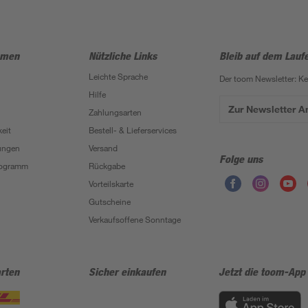
hmen
Nützliche Links
Bleib auf dem Lauf
Leichte Sprache
Der toom Newsletter: K
Hilfe
Zur Newsletter 
Zahlungsarten
eit
Bestell- & Lieferservices
ungen
Versand
Folge uns
Programm
Rückgabe
Vorteilskarte
Gutscheine
Verkaufsoffene Sonntage
rten
Sicher einkaufen
Jetzt die toom-App