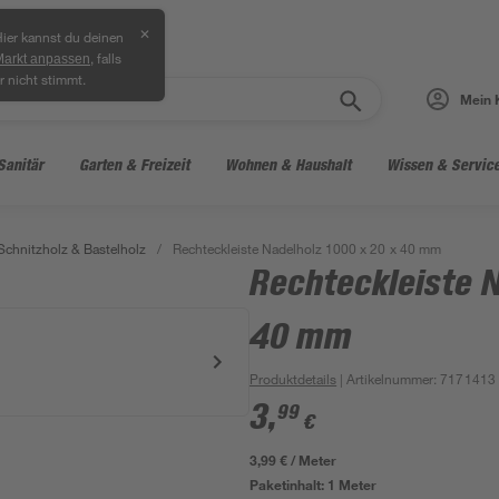
✕
ier kannst du deinen
, falls
Markt anpassen
r nicht stimmt.
Mein 
Sanitär
Garten & Freizeit
Wohnen & Haushalt
Wissen & Servic
 Schnitzholz & Bastelholz
/
Rechteckleiste Nadelholz 1000 x 20 x 40 mm
Rechteckleiste N
40 mm
Produktdetails
| Artikelnummer
:
7171413
3
,
99
€
3,99 € / Meter
Paketinhalt:
1 Meter