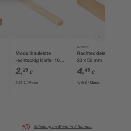
Kosche
Modellbauleiste
Rechteckleiste 1000 x
rechteckig Kiefer 100
20 x 50 mm
x 2 x 1 cm
2
,
4
,
29
49
€
€
2,29 € / Meter
4,49 € / Meter
Abholung im Markt in 2 Stunden