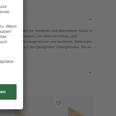
von Kosche dient zur kreativen und dekorativen Arbeit in
ch vielseitig einsetzen, vor allem im Hobby- und
eine individuelle Länge kürzen und lackieren. Befestigen
r Klebemontage auf den geeigneten Untergründen. Sie ist
.