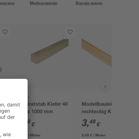
eservice
Miettransporter
Energie sparen
Kosche
Quadratstab Kiefer 40
Modellbauleiste
x 40 x 1000 mm
rechteckig Kiefer 100
x 4 x 1 cm
5
,
3
,
99
49
€
€
5,99 € / Meter
3,49 € / Meter