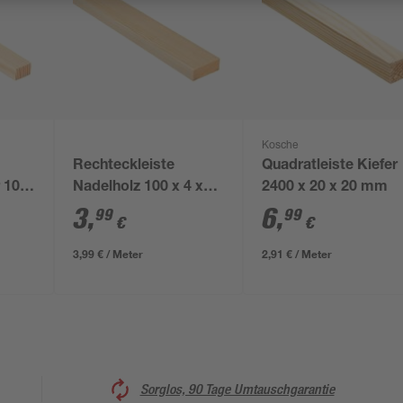
Kosche
Rechteckleiste
Quadratleiste Kiefer
r 100
Nadelholz 100 x 4 x
2400 x 20 x 20 mm
1,5 cm
3
,
6
,
99
99
€
€
3,99 € / Meter
2,91 € / Meter
Sorglos, 90 Tage Umtauschgarantie