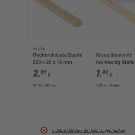
Kosche
Rechteckleiste Buche
Modellbauleiste
950 x 20 x 10 mm
rechteckig Kiefe
x 1,5 x 1 cm
2
,
1
,
99
99
€
€
3,15 € / Meter
1,99 € / Meter
5 Jahre Garantie auf toom Eigenmarken