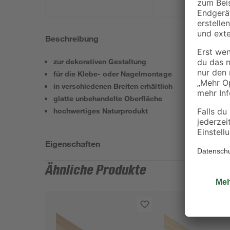
Beschreibung
zur dekorativen Gestaltung
für die Klebe- oder Nagelmontage
in verschiedenen Breiten erhältlich
glatte unbehandelte Oberfläche
hochwertiges Naturprodukt
Eigenschaften
Ähnliche Produkte