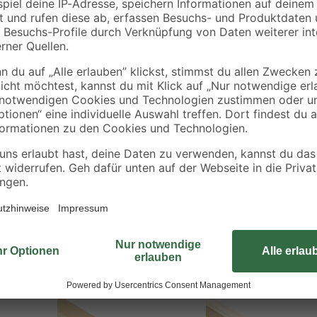
Die Rechteckleiste aus Nadelholz 
Ihrem Zuhause. Die Leiste lässt si
Bastelbereich. Sie können sie auf 
Sie die Leiste mittels Nagel- ode
in verschiedenen Breiten erhältlich