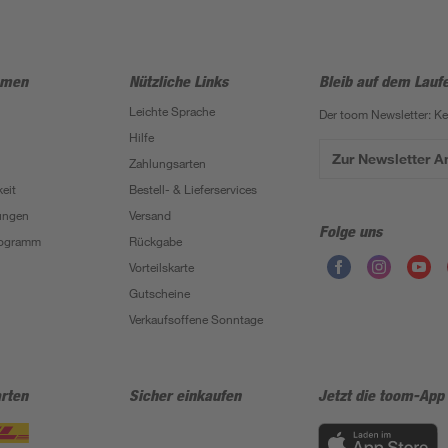
hmen
Nützliche Links
Bleib auf dem Lauf
Leichte Sprache
Der toom Newsletter: K
Hilfe
Zur Newsletter 
Zahlungsarten
eit
Bestell- & Lieferservices
ungen
Versand
Folge uns
Programm
Rückgabe
Vorteilskarte
Gutscheine
Verkaufsoffene Sonntage
rten
Sicher einkaufen
Jetzt die toom-App