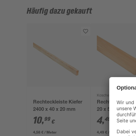
Häufig dazu gekauft
Kosche
Rechteckleiste Kiefer
Rechteckleiste 1
2400 x 40 x 20 mm
20 x 50 mm
10
,
4
,
99
49
€
€
4,58 € / Meter
4,49 € / Meter