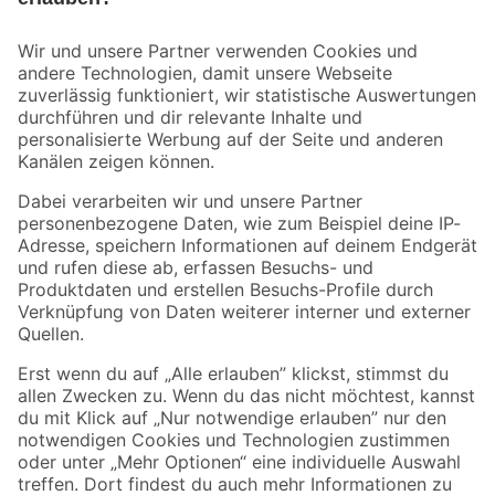
Bleib auf dem Laufenden mit unserem Newsletter
Der toom Newsletter: Keine Angebote und Aktionen mehr verpassen!
Zur Newsletter Anmeldung
Folge uns
Zahlungsarten
Versandarten
Sicher einkaufen
Jetzt die toom-App herunterladen