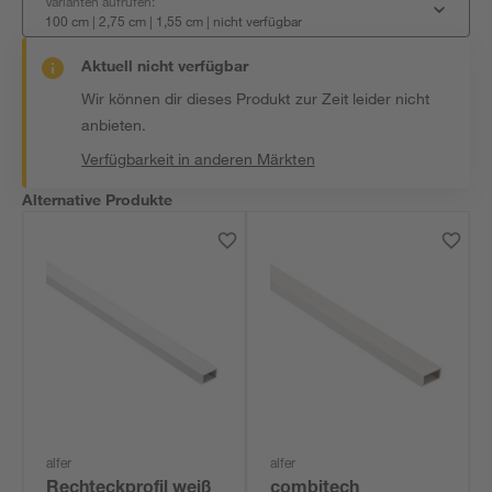
Varianten aufrufen:
100 cm | 2,75 cm | 1,55 cm
|
nicht verfügbar
Aktuell nicht verfügbar
Wir können dir dieses Produkt zur Zeit leider nicht
anbieten.
Verfügbarkeit in anderen Märkten
Alternative Produkte
alfer
alfer
Rechteckprofil weiß
combitech