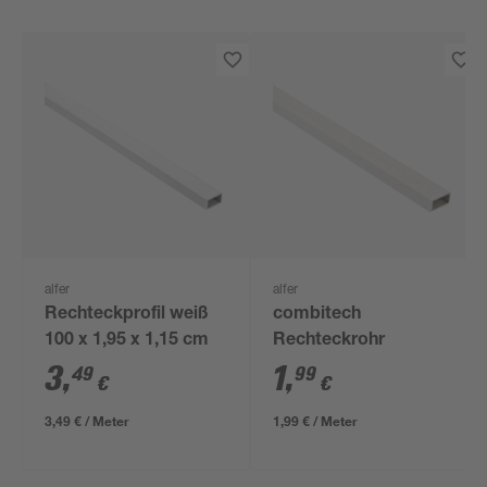
alfer
alfer
Rechteckprofil weiß
combitech
100 x 1,95 x 1,15 cm
Rechteckrohr
3
,
1
,
49
99
€
€
3,49 € / Meter
1,99 € / Meter