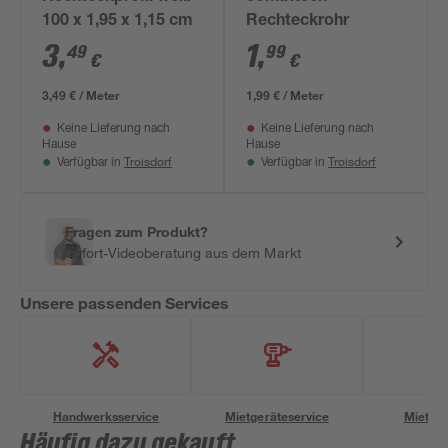
100 x 1,95 x 1,15 cm
Rechteckrohr
3
,
1
,
49
99
€
€
3,49 € / Meter
1,99 € / Meter
Keine Lieferung nach
Keine Lieferung nach
Hause
Hause
Troisdorf
Troisdorf
Verfügbar in
Verfügbar in
Fragen zum Produkt?
Sofort-Videoberatung aus dem Markt
Unsere passenden Services
Handwerksservice
Mietgeräteservice
Miettra
Häufig dazu gekauft