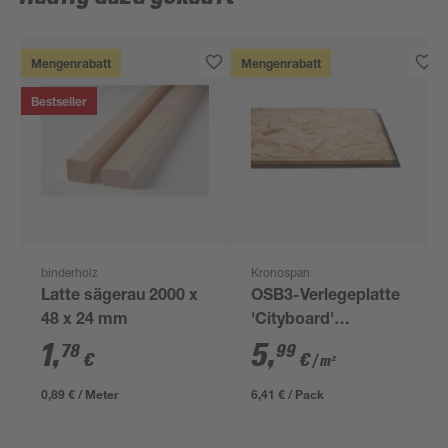
Mengenrabatt
Mengenrabatt
Bestseller
binderholz
Kronospan
Latte sägerau 2000 x
OSB3-Verlegeplatte
48 x 24 mm
'Cityboard'
ungeschliffen 1690 x
1
,
5
,
78
99
€
€
/ m²
634 x 12 mm
0,89 € / Meter
6,41 € / Pack