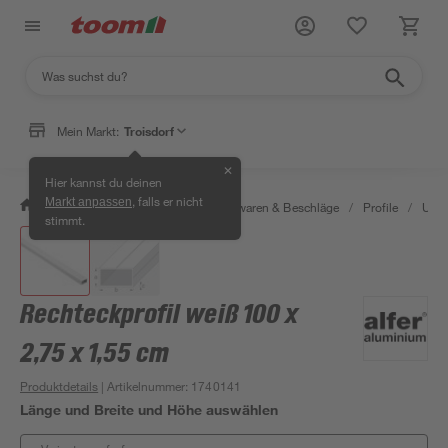
Mein Markt:
Troisdorf
✕
Hier kannst du deinen
, falls er nicht
Markt anpassen
/
Werkstatt & Maschinen
/
Eisenwaren & Beschläge
/
Profile
/
U-Pr
stimmt.
Rechteckprofil weiß 100 x
2,75 x 1,55 cm
Produktdetails
| Artikelnummer
:
1740141
Länge und Breite und Höhe auswählen