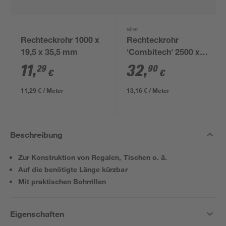
alfer
Rechteckrohr 1000 x
Rechteckrohr
19,5 x 35,5 mm
'Combitech' 2500 x
2,35 x 4,35 cm
11
,
32
,
29
90
€
€
11,29 € / Meter
13,16 € / Meter
Beschreibung
Zur Konstruktion von Regalen, Tischen o. ä.
Auf die benötigte Länge kürzbar
Mit praktischen Bohrrillen
Eigenschaften