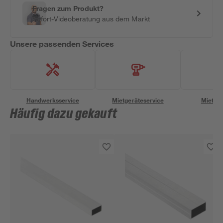
Fragen zum Produkt?
Sofort-Videoberatung aus dem Markt
Unsere passenden Services
Handwerksservice
Mietgeräteservice
Miettra
Häufig dazu gekauft