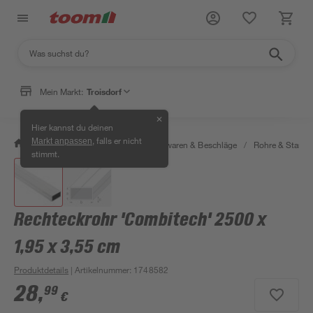
Mein Markt:
Troisdorf
✕
Hier kannst du deinen
, falls er nicht
Markt anpassen
/
Werkstatt & Maschinen
/
Eisenwaren & Beschläge
/
Rohre & Stange
stimmt.
Rechteckrohr 'Combitech' 2500 x
1,95 x 3,55 cm
Produktdetails
| Artikelnummer
:
1748582
28
,
99
€