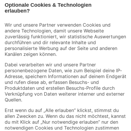
Bleib auf dem Laufenden mit unserem Newsletter
Der toom Newsletter: Keine Angebote und Aktionen mehr verpassen!
Zur Newsletter Anmeldung
Folge uns
Zahlungsarten
Versandarten
Sicher einkaufen
Jetzt die toom-App herunterladen