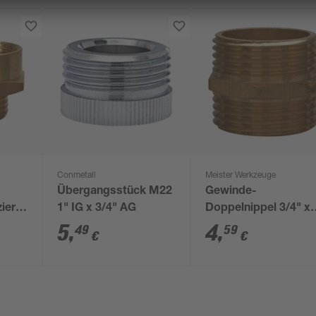
Conmetall
Meister Werkzeuge
Übergangsstück M22
Gewinde-
iert
1" IG x 3/4" AG
Doppelnippel 3/4" x
3/4" AG
5
,
4
,
49
59
€
€