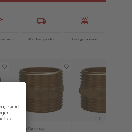
eservice
Miettransporter
Energie sparen
Meister Werkzeuge