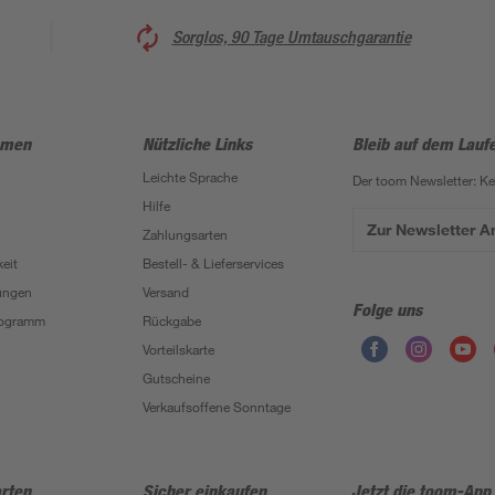
Sorglos, 90 Tage Umtauschgarantie
hmen
Nützliche Links
Bleib auf dem Lauf
Leichte Sprache
Der toom Newsletter: K
Hilfe
Zur Newsletter 
Zahlungsarten
eit
Bestell- & Lieferservices
ungen
Versand
Folge uns
Programm
Rückgabe
Vorteilskarte
Gutscheine
Verkaufsoffene Sonntage
rten
Sicher einkaufen
Jetzt die toom-App