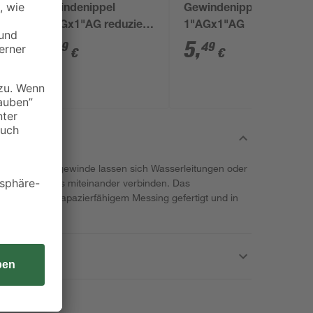
Gewindenippel
Gewindenippel
¾"AGx1"AG reduziert
1"AGx1"AG
AG/AG
4
,
5
,
79
49
€
€
itigem Außengewinde lassen sich Wasserleitungen oder
r problemlos miteinander verbinden. Das
herem und strapazierfähigem Messing gefertigt und in