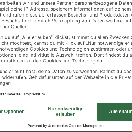
Schlauchklemmen 2
Verschraubung
iert
Stück Ø 20 - 32 mm
1"x1"IG 2-teilig
2
,
5
,
99
99
€
€
Mit dem Gewindenippel mit beidse
 Größen
Pumpen verschiedener Durchmesse
4") Innengewinde
Verbindungsstück ist aus bruchsic
verschiedenen Größen erhältlich.