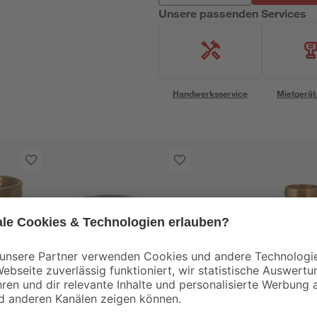
Unsere passenden Services
Handwerksservice
Mietgerät
Meister Werkzeuge