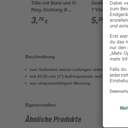
Tülle mit Bund und O-
Gewindenippel
Ring-Dichtung Ø
1"IGx¾"AG reduz
19,05 mm (3/4)
AG/IG
3
,
5
,
79
29
€
€
Beschreibung
zum Verbinden zweier Leitungen unterschiedlicher
mit 33,25 mm (1") Außengewinde und 24,66 mm (3/
aus strapazierfähigem Messing
Eigenschaften
Ähnliche Produkte