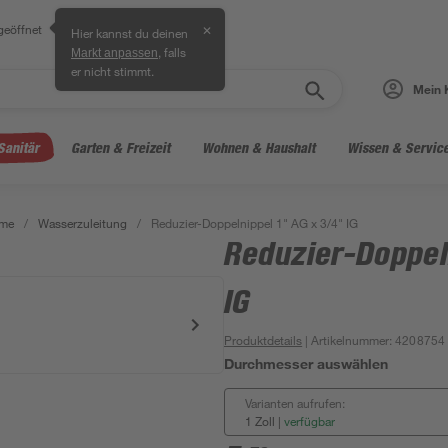
geöffnet
✕
Hier kannst du deinen
, falls
Markt anpassen
er nicht stimmt.
Mein 
Sanitär
Garten & Freizeit
Wohnen & Haushalt
Wissen & Servic
eme
/
Wasserzuleitung
/
Reduzier-Doppelnippel 1" AG x 3/4" IG
Reduzier-Doppeln
IG
Produktdetails
| Artikelnummer
:
4208754
Durchmesser auswählen
Varianten aufrufen:
1 Zoll
|
verfügbar