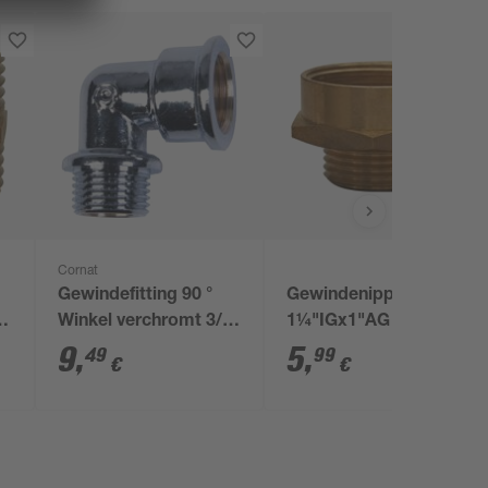
Cornat
Gewindefitting 90 °
Gewindenippel
Winkel verchromt 3/4"
1¼"IGx1"AG reduziert
IG x 3/4" AG
AG/IG
9
,
5
,
49
99
€
€