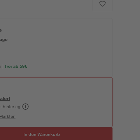
e
tage
 |
frei ab 59€
sdorf
h hinterlegt
 Märkten
In den Warenkorb