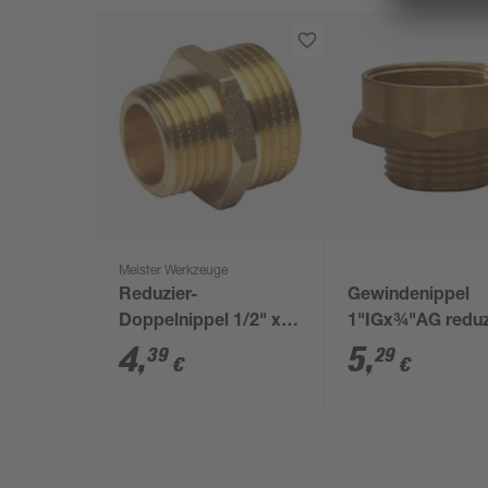
Meister Werkzeuge
Reduzier-
Gewindenippel
Doppelnippel 1/2" x
1"IGx¾"AG reduz
3/4" AG
AG/IG
4
,
5
,
39
29
€
€