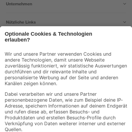
Unternehmen
Nützliche Links
Bleib auf dem Laufenden mit unserem Newsletter
Der toom Newsletter: Keine Angebote und Aktionen mehr verpassen!
Zur Newsletter Anmeldung
Folge uns
Zahlungsarten
Versandarten