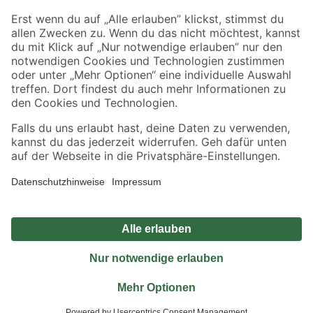
Sicher einkaufen
Jetzt die toom-App herunterladen
Alle Preisangaben in EUR inkl. gesetzl. MwSt.. Die dargestellten Angebote sind unter
Umständen nicht in allen Märkten verfügbar. Die angegebenen Verfügbarkeiten beziehen
sich auf den unter "Mein Markt" ausgewählten toom Baumarkt. Alle Angebote und
Produkte nur solange der Vorrat reicht.
*Paketversand ab 59 € versandkostenfrei, gilt nicht für Artikel mit Speditionsversand, hier
fallen zusätzliche Versandkosten an.
Datenschutz
Privatsphäre
Impressum
AGB
Nutzungsbedingungen
Widerrufsrecht
Vertrag widerrufen
Barrierefreiheit
© 2026 toom Baumarkt GmbH