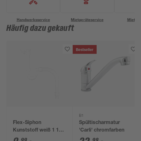
Handwerksservice
Mietgeräteservice
Miettra
Häufig dazu gekauft
Bestseller
B1
Flex-Siphon
Spültischarmatur
Kunststoff weiß 1 1/2'
'Carli' chromfarben
x 40/50 mm
99
99