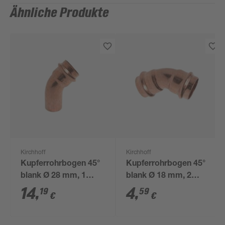
Ähnliche Produkte
Kirchhoff
Kirchhoff
Kupferrohrbogen 45°
Kupferrohrbogen 45°
blank Ø 28 mm, 1
blank Ø 18 mm, 2
Muffe
Muffen
14
,
4
,
19
59
€
€