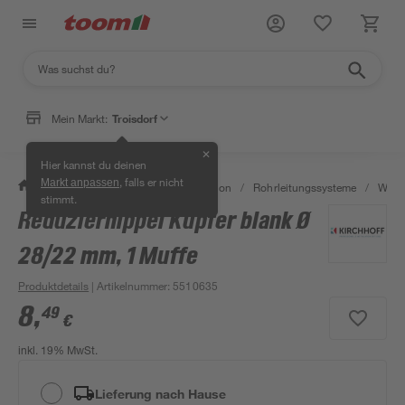
Mein Markt:
Troisdorf
✕
Hier kannst du deinen
, falls er nicht
Markt anpassen
/
Bad & Sanitär
/
Sanitärinstallation
/
Rohrleitungssysteme
/
Wasse
stimmt.
Reduziernippel Kupfer blank Ø
28/22 mm, 1 Muffe
Produktdetails
| Artikelnummer
:
5510635
8
,
49
€
inkl. 19% MwSt.
Lieferung nach Hause