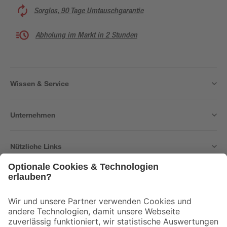
Sorglos, 90 Tage Umtauschgarantie
Abholung im Markt in 2 Stunden
Wissen & Service
Unternehmen
Nützliche Links
Bleib auf dem Laufenden mit unserem Newsletter
Der toom Newsletter: Keine Angebote und Aktionen mehr verpassen!
Zur Newsletter Anmeldung