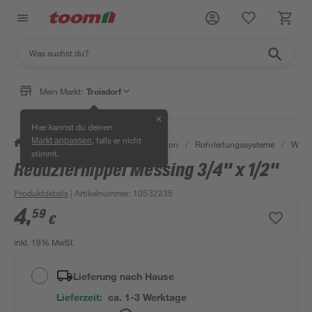
Mein Markt:
Troisdorf
✕
Hier kannst du deinen
, falls er nicht
Markt anpassen
/
Bad & Sanitär
/
Sanitärinstallation
/
Rohrleitungssysteme
/
Wasse
stimmt.
Reduziernippel Messing 3/4" x 1/2"
Produktdetails
| Artikelnummer
:
10532235
4
,
59
€
inkl. 19% MwSt.
Lieferung nach Hause
Lieferzeit:
ca. 1-3 Werktage