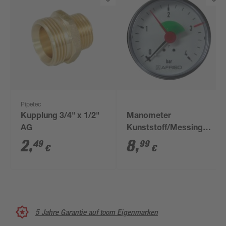
Pipetec
Kupplung 3/4" x 1/2"
Manometer
AG
Kunststoff/Messing
3/8 Zoll
2
,
8
,
49
99
€
€
5 Jahre Garantie auf toom Eigenmarken