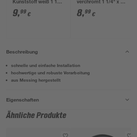
Kunststoff weiß 1 1/2'
verchromt 1 1/4" x 32
x 40/50 mm
mm
9
,
8
,
99
99
€
€
Beschreibung
schnelle und einfache Installation
hochwertige und robuste Verarbeitung
aus Messing hergestellt
Eigenschaften
Ähnliche Produkte