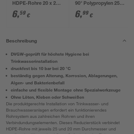
HDPE-Rohre 20 x 20
90° Polypropylen 25 x
mm
25 mm
6
,
6
,
59
99
€
€
Beschreibung
DVGW-geprüft für höchste Hygiene bei
Trinkwasserinstallation
druckfest bis 10 bar bei 20 °C
beständig gegen Alterung, Korrosion, Ablagerungen,
Algen- und Bakterienbefall
einfache und flexible Montage ohne Spezialwerkzeuge
Ohne Löten, Kleben oder Schweißen
Die produktgerechte Installation von Trinkwasser- und
Brauchwasseranlagen erfordert ein funktionierendes
Rohrsystem aus zahlreichen Rohren und ihren
Verbindundungselementen. Dieses Reduzierstück verbindet
HDPE-Rohre mit jeweils 25 und 20 mm Durchmesser und