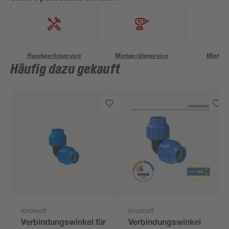
Handwerksservice
Mietgeräteservice
Miettra
Häufig dazu gekauft
Kirchhoff
Kirchhoff
Verbindungswinkel für
Verbindungswinkel