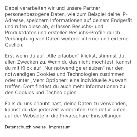
Zahlungsarten
Versandarten
Sicher einkaufen
Jetzt die toom-App herunterladen
Alle Preisangaben in EUR inkl. gesetzl. MwSt.. Die dargestellten Angebote sind unter
Umständen nicht in allen Märkten verfügbar. Die angegebenen Verfügbarkeiten beziehen
sich auf den unter "Mein Markt" ausgewählten toom Baumarkt. Alle Angebote und
Produkte nur solange der Vorrat reicht.
*Paketversand ab 59 € versandkostenfrei, gilt nicht für Artikel mit Speditionsversand, hier
fallen zusätzliche Versandkosten an.