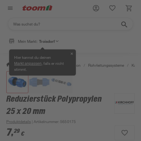
Mein Markt:
Troisdorf
✕
Hier kannst du deinen
, falls er nicht
Markt anpassen
/
Bad & Sanitär
/
Sanitärinstallation
/
Rohrleitungssysteme
/
Kaltw
stimmt.
Reduzierstück Polypropylen
25 x 20 mm
Produktdetails
| Artikelnummer
:
5650175
7
,
29
€