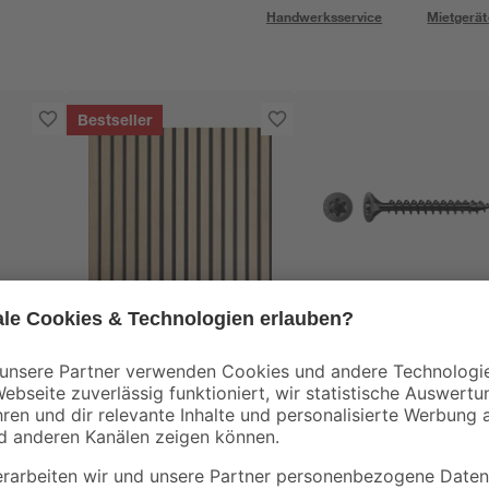
Handwerksservice
Mietgerät
Bestseller
Kosche
Spax
Akustik-Paneel Eiche
Universalschraube
 x
natur furniert 2400 x
'BLAX' T-Star plus
561 x 19 mm
T20 Ø 4 x 30 mm 20
67
,
3
,
16
79
€
€
/ m²
Stück
89,99 € / Pack