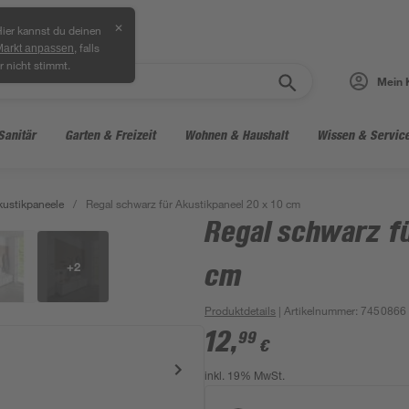
✕
ier kannst du deinen
, falls
Markt anpassen
r nicht stimmt.
Mein 
Sanitär
Garten & Freizeit
Wohnen & Haushalt
Wissen & Servic
kustikpaneele
/
Regal schwarz für Akustikpaneel 20 x 10 cm
Regal schwarz fü
+
2
cm
Produktdetails
| Artikelnummer
:
7450866
12
,
99
€
inkl. 19% MwSt.