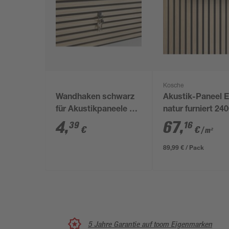
Kosche
Wandhaken schwarz
Akustik-Paneel E
für Akustikpaneele 2
natur furniert 240
Stück
561 x 19 mm
4
,
67
,
39
16
€
€
/ m²
89,99 € / Pack
5 Jahre Garantie auf toom Eigenmarken