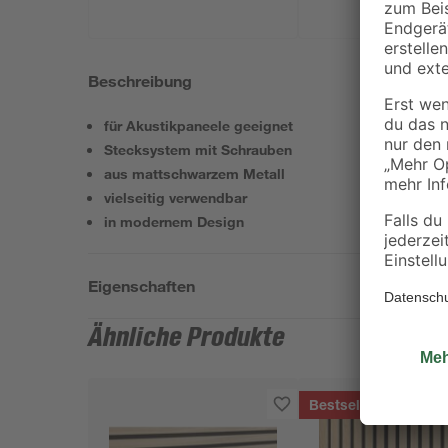
Beschreibung
für Akustikpaneele geeignet
Stecksystem mit Schrauben
aus mattschwarzem Metall
vielseitig verwendbar
in modernem Design
Eigenschaften
Ähnliche Produkte
Bestseller