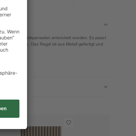
Montage an Akustikpaneelen entwickelt worden. Es passt
 den Lamellen. Das Regal ist aus Metall gefertigt und