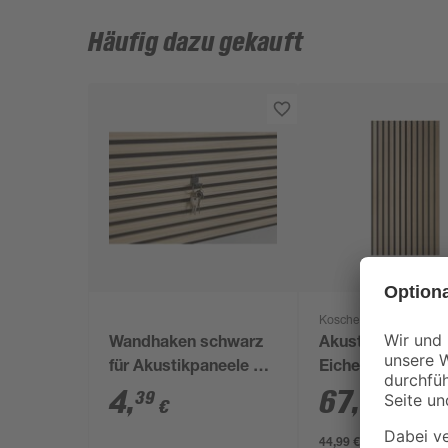
Häufig dazu gekauft
Kosche
Wandhaken schwarz
Akustik-Paneele
für Akustikpaneele 2
Eiche natur 1190
Stück
561 x 19 mm
4
,
67
,
39
15
€
€
/ m²
44,99 € / Pack