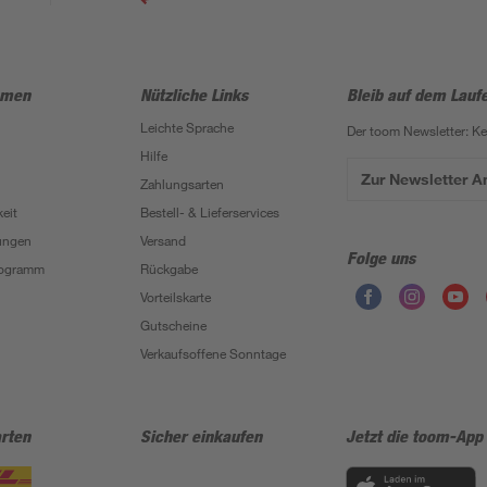
hmen
Nützliche Links
Bleib auf dem Lauf
Leichte Sprache
Der toom Newsletter: K
Hilfe
Zur Newsletter 
Zahlungsarten
eit
Bestell- & Lieferservices
ungen
Versand
Folge uns
Programm
Rückgabe
Vorteilskarte
Gutscheine
Verkaufsoffene Sonntage
rten
Sicher einkaufen
Jetzt die toom-App