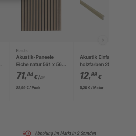
Kosche
Akustik-Paneele
Akustik Einfassprofil
Eiche natur 561 x 561
holzfarben 2500 x 24
x 19 mm
mm
71
,
12
,
84
99
€
€
/ m²
22,99 € / Pack
5,20 € / Meter
Abholung im Markt in 2 Stunden