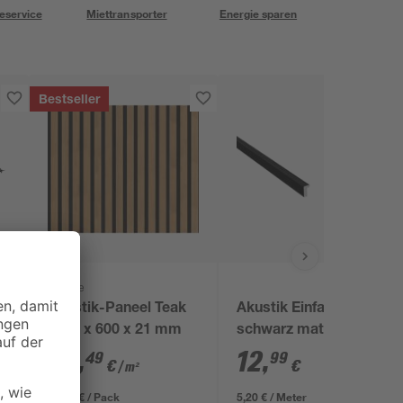
eservice
Miettransporter
Energie sparen
Bestseller
Kosche
Akustik-Paneel Teak
Akustik Einfassprofil
2400 x 600 x 21 mm
schwarz matt 2500 x
24 mm
62
,
12
,
49
99
€
€
/ m²
89,99 € / Pack
5,20 € / Meter