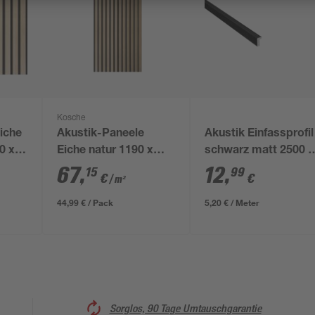
Kosche
iche
Akustik-Paneele
Akustik Einfassprofil
0 x
Eiche natur 1190 x
schwarz matt 2500 x
561 x 19 mm
24 mm
67
,
12
,
15
99
€
€
/ m²
44,99 € / Pack
5,20 € / Meter
Sorglos, 90 Tage Umtauschgarantie