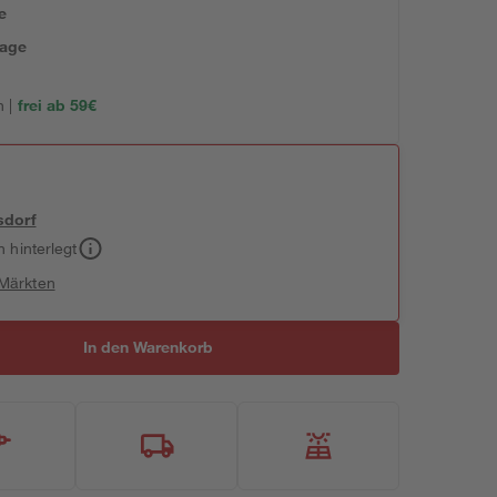
e
tage
 |
frei ab 59€
sdorf
h hinterlegt
 Märkten
In den Warenkorb