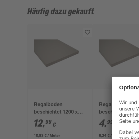
Häufig dazu gekauft
Regalboden
Regalboden
beschichtet 1200 x
beschichtet 800 
400 x 16 mm
x 16 mm
12
,
4
,
99
99
€
€
10,83 € / Meter
6,24 € / Meter