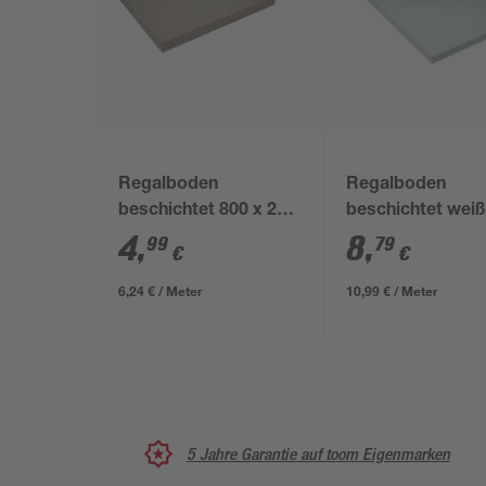
Regalboden
Regalboden
beschichtet 800 x 200
beschichtet weiß
x 16 mm
x 500 x 16 mm
4
,
8
,
99
79
€
€
6,24 € / Meter
10,99 € / Meter
5 Jahre Garantie auf toom Eigenmarken