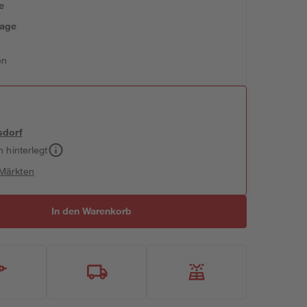
e
tage
en
sdorf
h hinterlegt
 Märkten
In den Warenkorb