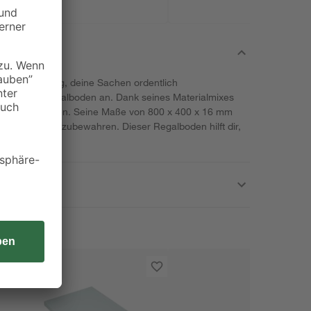
passenden Weg, deine Sachen ordentlich
ir diesen Regalboden an. Dank seines Materialmixes
he Zwecke nutzen. Seine Maße von 800 x 400 x 16 mm
egenstände aufzubewahren. Dieser Regalboden hilft dir,
bringen.