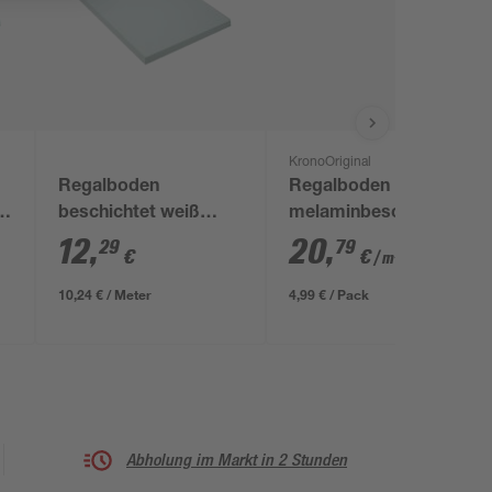
KronoOriginal
Regalboden
Regalboden
0
beschichtet weiß
melaminbeschichtet
1200 x 400 x 16 mm
weiß 600 x 400 x 16
12
,
20
,
29
79
€
€
/ m²
mm
10,24 € / Meter
4,99 € / Pack
Abholung im Markt in 2 Stunden