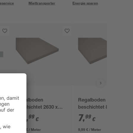
eservice
Miettransporter
Energie sparen
u
Regalboden
Regalboden
beschichtet 2630 x
beschichtet 800 x 250
400 x 19 mm
x 16 mm
28
,
7
,
99
99
€
€
11,02 € / Meter
9,99 € / Meter