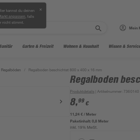
✕
ier kannst du deinen
, falls
Markt anpassen
r nicht stimmt.
Mein 
Sanitär
Garten & Freizeit
Wohnen & Haushalt
Wissen & Servic
Regalböden
/
Regalboden beschichtet 800 x 400 x 16 mm
Regalboden besc
Produktdetails
| Artikelnummer
:
7360140
8
,
99
€
11,24 € / Meter
Paketinhalt:
0,8 Meter
inkl. 19% MwSt.