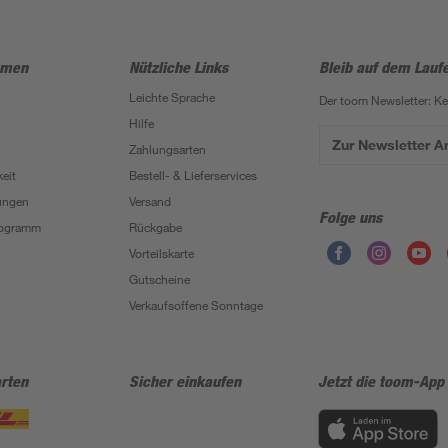
hmen
Nützliche Links
Bleib auf dem Lauf
Leichte Sprache
Der toom Newsletter: K
Hilfe
Zur Newsletter 
Zahlungsarten
eit
Bestell- & Lieferservices
ungen
Versand
Folge uns
Programm
Rückgabe
Vorteilskarte
Gutscheine
Verkaufsoffene Sonntage
rten
Sicher einkaufen
Jetzt die toom-App