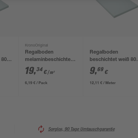
KronoOriginal
Regalboden
Regalboden
 800
melaminbeschichtet
beschichtet weiß 80
weiß 1600 x 200 x 16
x 600 x 16 mm
19
,
9
,
34
69
€
€
/ m²
mm
6,19 € / Pack
12,11 € / Meter
Sorglos, 90 Tage Umtauschgarantie