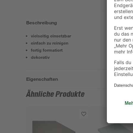
Beschreibung
vielseitig einsetzbar
einfach zu reinigen
fertig formatiert
dekorativ
Eigenschaften
Ähnliche Produkte