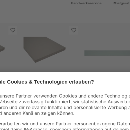
Handwerksservice
Mietgerät
Regalboden
Kantenumleimer gra
x 200
beschichtet 800 x 300
500 x 2 cm
x 16 mm
6
,
6
,
99
49
€
€
8,74 € / Meter
1,30 € / Meter