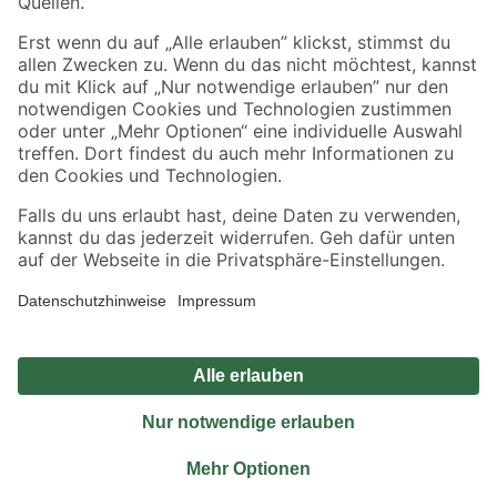
Sicher einkaufen
Jetzt die toom-App herunterladen
Alle Preisangaben in EUR inkl. gesetzl. MwSt.. Die dargestellten Angebote sind unter
Umständen nicht in allen Märkten verfügbar. Die angegebenen Verfügbarkeiten beziehen
sich auf den unter "Mein Markt" ausgewählten toom Baumarkt. Alle Angebote und
Produkte nur solange der Vorrat reicht.
*Paketversand ab 59 € versandkostenfrei, gilt nicht für Artikel mit Speditionsversand, hier
fallen zusätzliche Versandkosten an.
Datenschutz
Privatsphäre
Impressum
AGB
Nutzungsbedingungen
Widerrufsrecht
Vertrag widerrufen
Barrierefreiheit
© 2026 toom Baumarkt GmbH