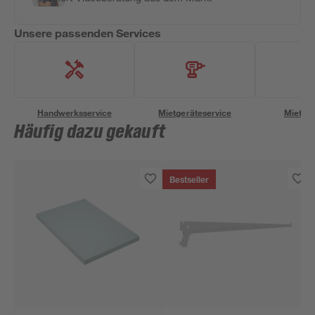
Unsere passenden Services
Handwerksservice
Mietgeräteservice
Miettra
Häufig dazu gekauft
Bestseller