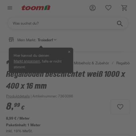
Mein Markt:
Troisdorf
✕
Hier kannst du deinen
, falls er nicht
Markt anpassen
/
Bauen & Renovieren
/
Holz
/
Möbelholz & Zubehör
/
Regalböden
stimmt.
Regalboden beschichtet weiß 1000 x
400 x 16 mm
Produktdetails
| Artikelnummer
:
7360086
8
,
99
€
8,99 € / Meter
Paketinhalt:
1 Meter
inkl. 19% MwSt.