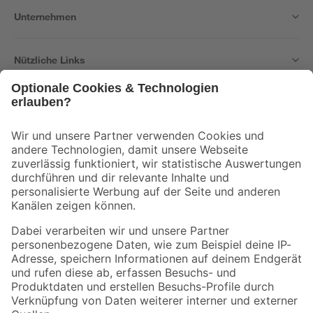
Unternehmen
Nützliche Links
Bleib auf dem Laufenden mit unserem Newsletter
Der toom Newsletter: Keine Angebote und Aktionen mehr verpassen!
Zur Newsletter Anmeldung
Folge uns
Zahlungsarten
Versandarten