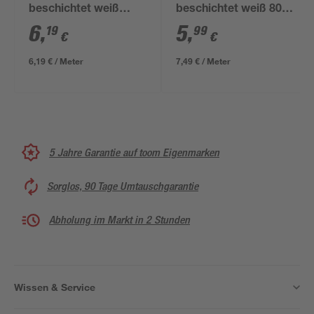
beschichtet weiß
beschichtet weiß 800
1000 x 300 x 16 mm
x 400 x 16 mm
6
,
5
,
19
99
€
€
6,19 € / Meter
7,49 € / Meter
5 Jahre Garantie auf toom Eigenmarken
Sorglos, 90 Tage Umtauschgarantie
Abholung im Markt in 2 Stunden
Wissen & Service