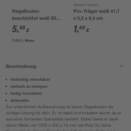
Element System
Regalboden
Pro-Träger weiß 41,7
beschichtet weiß 800
x 0,3 x 8,4 cm
x 400 x 16 mm
5
,
1
,
99
69
€
€
7,49 € / Meter
Beschreibung
vielseitig einsetzbar
einfach zu reinigen
fertig formatiert
dekorativ
Zur ordentlichen Aufbewahrung ist dieser Regalboden die
richtige Lösung für dich. Er ist stabil und trotzdem leicht, da er
aus einer furnierten Spanplatte besteht. Dabei bietet er dank
seiner Maße von 1000 x 400 x 16 mm viel Platz für deine