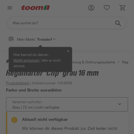
Mein Markt:
Troisdorf
✕
Hier kannst du deinen
, falls er nicht
Markt anpassen
/
Wohnen & Haushalt
/
Aufbewahrung & Ordnungssysteme
/
Regale
stimmt.
Regalhalter 'Clip' grau 16 mm
Produktdetails
| Artikelnummer
:
7458308
Farbe und Breite auswählen
Varianten aufrufen:
Grau | 72 cm
|
nicht verfügbar
Aktuell nicht verfügbar
Wir können dir dieses Produkt zur Zeit leider nicht