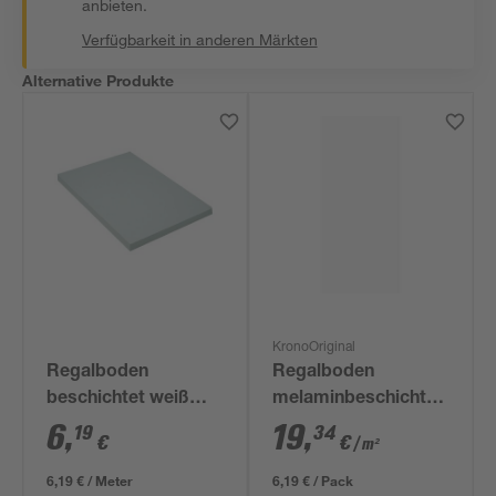
anbieten.
Verfügbarkeit in anderen Märkten
Alternative Produkte
KronoOriginal
Regalboden
Regalboden
beschichtet weiß
melaminbeschichtet
1000 x 300 x 16 mm
weiß 1600 x 200 x 16
6
,
19
,
19
34
€
€
/ m²
mm
6,19 € / Meter
6,19 € / Pack