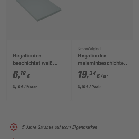
KronoOriginal
Regalboden
Regalboden
beschichtet weiß
melaminbeschichtet
1000 x 300 x 16 mm
weiß 1600 x 200 x 16
6
,
19
,
19
34
€
€
/ m²
mm
6,19 € / Meter
6,19 € / Pack
5 Jahre Garantie auf toom Eigenmarken