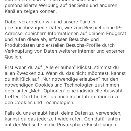
Folge uns
Zahlungsarten
Versandarten
Sicher einkaufen
Jetzt die toom-App herunterladen
Alle Preisangaben in EUR inkl. gesetzl. MwSt.. Die dargestellten Angebote sind unter
Umständen nicht in allen Märkten verfügbar. Die angegebenen Verfügbarkeiten beziehen
sich auf den unter "Mein Markt" ausgewählten toom Baumarkt. Alle Angebote und