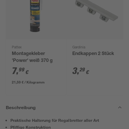
Pattex
Gardinia
Montagekleber
Endkappen 2 Stück
'Power' weiß 370 g
7
,
3
,
99
29
€
€
21,59 € / Kilogramm
Beschreibung
Praktische Halterung für Regalbretter aller Art
Pfiffige Konstruktion