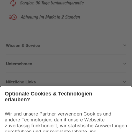
Sorglos, 90 Tage Umtauschgarantie
Abholung im Markt in 2 Stunden
Wissen & Service
Unternehmen
Nützliche Links
Bleib auf dem Laufenden mit unserem Newsletter
Der toom Newsletter: Keine Angebote und Aktionen mehr verpassen!
Zur Newsletter Anmeldung