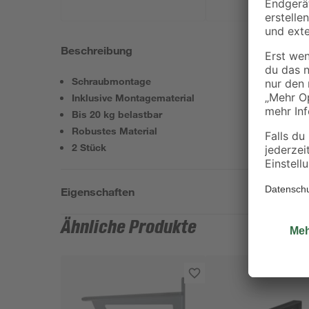
Beschreibung
Schraubmontage
Inklusive Montagematerial
Bis 20 kg belastbar
Robustes Material
2 Stück
Eigenschaften
Ähnliche Produkte