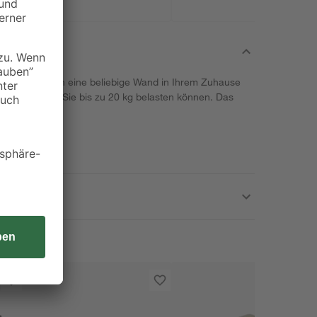
en "Scoop" an eine beliebige Wand in Ihrem Zuhause
asplatten, die Sie bis zu 20 kg belasten können. Das
ng enthalten.