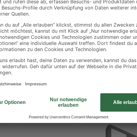
Schrauben Sie die Regalhalterung
und halten Sie damit Holz- oder Gl
Montagematerial ist im Lieferumfa