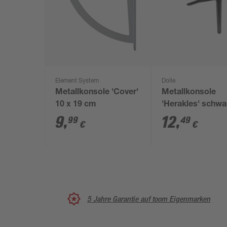
Element System
Dolle
Metallkonsole 'Cover'
Metallkonsole
10 x 19 cm
'Herakles' schwa
290 x 240 mm
9
,
12
,
99
49
€
€
5 Jahre Garantie auf toom Eigenmarken