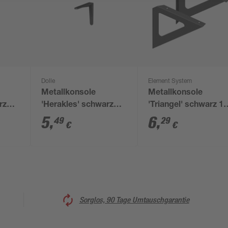
Dolle
Element System
Metallkonsole
Metallkonsole
rz
'Herakles' schwarz
'Triangel' schwarz 1
140 x 115 mm
x 19 cm
5
,
6
,
49
29
€
€
Sorglos, 90 Tage Umtauschgarantie