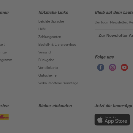
hmen
Nützliche Links
Bleib auf dem Lauf
Leichte Sprache
Der toom Newsletter: K
Hilfe
Zur Newsletter 
Zahlungsarten
eit
Bestell- & Lieferservices
ungen
Versand
Folge uns
Programm
Rückgabe
Vorteilskarte
Gutscheine
Verkaufsoffene Sonntage
rten
Sicher einkaufen
Jetzt die toom-App