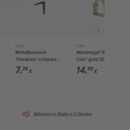
Dolle
Dolle
Metallkonsole
Wandregal 'Shelf+
9
'Herakles' schwarz
Lido' gold 250 x 200 x
190 x 165 mm
120 mm
7
,
14
,
29
99
€
€
Abholung im Markt in 2 Stunden