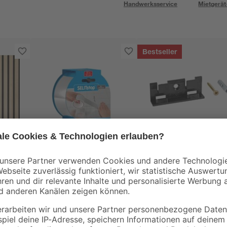
Handwerksservice
Mietgerät
Bestseller
Selit
toom
iche
Dichtband 'Selitstop'
Clips für
0 x
50 m
Sockelleisten 'Nr. 1'
schwarz, 20 Stück
6
,
8
,
99
49
€
€
0,14 € / Meter