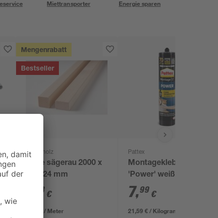
eservice
Miettransporter
Energie sparen
Mengenrabatt
Bestseller
binderholz
Pattex
Latte sägerau 2000 x
Montagekleber
48 x 24 mm
'Power' weiß 370 g
1
,
7
,
78
99
€
€
0,89 € / Meter
21,59 € / Kilogramm