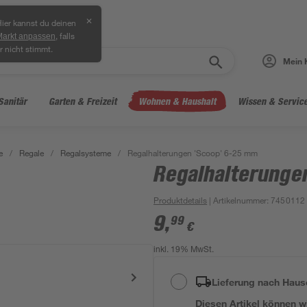
✕
ier kannst du deinen
, falls
Markt anpassen
r nicht stimmt.
Mein 
Sanitär
Garten & Freizeit
Wohnen & Haushalt
Wissen & Servic
e
/
Regale
/
Regalsysteme
/
Regalhalterungen 'Scoop' 6-25 mm
Regalhalterunge
Produktdetails
| Artikelnummer
:
7450112
9
,
99
€
inkl. 19% MwSt.
Lieferung nach Haus
Diesen Artikel können wir