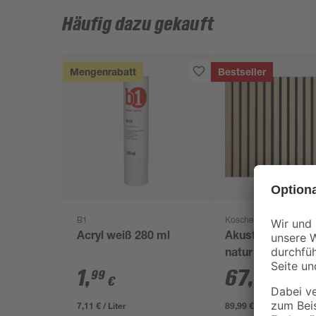
Häufig dazu gekauft
Mengenrabatt
Bestseller
B1
Kosche
Acryl weiß 280 ml
Akustik-Paneel E
natur furniert 240
561 x 19 mm
1
,
67
,
99
16
€
€
/ m²
7,11 € / Liter
89,99 € / Pack