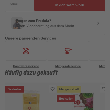
Anzahl:
In den Warenkorb
Fragen zum Produkt?
Sofort-Videoberatung aus dem Markt
Unsere passenden Services
Handwerksservice
Mietgeräteservice
Miettra
Häufig dazu gekauft
Bestseller
Mengenrabatt
Bestseller