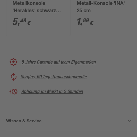
Metallkonsole
Metall-Konsole 'INA'
'Herakles' schwarz
25 cm
140 x 115 mm
5
,
1
,
49
89
€
€
5 Jahre Garantie auf toom Eigenmarken
Sorglos, 90 Tage Umtauschgarantie
Abholung im Markt in 2 Stunden
Wissen & Service