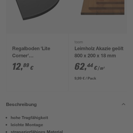
toom
Regalboden 'Lite
Leimholz Akazie geölt
Corner'
800 x 200 x 18 mm
melaminbeschichtet
12
,
62
,
89
44
€
€
/ m²
300 x 300 x 19 mm
9,99 € / Pack
Beschreibung
hohe Tragfähigkeit
leichte Montage
strapazierfähiges Material