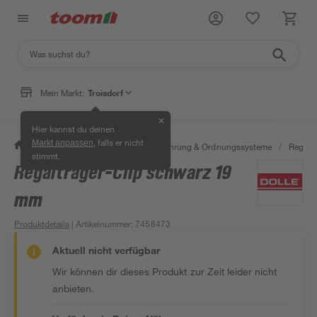
Mein Markt:
Troisdorf
✕
Hier kannst du deinen
, falls er nicht
Markt anpassen
/
Wohnen & Haushalt
/
Aufbewahrung & Ordnungssysteme
/
Regale
stimmt.
Regalträger-Clip schwarz 19
mm
Produktdetails
| Artikelnummer
:
7458473
Aktuell nicht verfügbar
Wir können dir dieses Produkt zur Zeit leider nicht
anbieten.