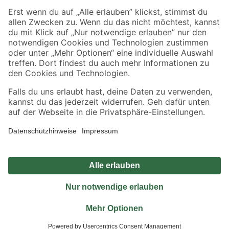
Sicher einkaufen
Jetzt die toom-App herunterladen
Alle Preisangaben in EUR inkl. gesetzl. MwSt.. Die dargestellten Angebote sind unter
Umständen nicht in allen Märkten verfügbar. Die angegebenen Verfügbarkeiten beziehen
sich auf den unter "Mein Markt" ausgewählten toom Baumarkt. Alle Angebote und
Produkte nur solange der Vorrat reicht.
*Paketversand ab 59 € versandkostenfrei, gilt nicht für Artikel mit Speditionsversand, hier
fallen zusätzliche Versandkosten an.
Datenschutz
Privatsphäre
Impressum
AGB
Nutzungsbedingungen
Widerrufsrecht
Vertrag widerrufen
Barrierefreiheit
© 2026 toom Baumarkt GmbH