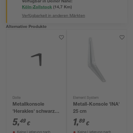
Verfügbar in Deiner Nähe:
Köln-Zollstock
(
14,7
 Km)
Verfügbarkeit in anderen Märkten
Alternative Produkte
Dolle
Element System
Metallkonsole
Metall-Konsole 'INA'
'Herakles' schwarz
25 cm
140 x 115 mm
5
,
1
,
49
89
€
€
Keine Lieferung nach
Keine Lieferung nach