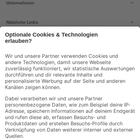
Unternehmen
Nützliche Links
Bleib auf dem Laufenden mit unserem Newsletter
Der toom Newsletter: Keine Angebote und Aktionen mehr verpassen!
Zur Newsletter Anmeldung
Folge uns
Zahlungsarten
Versandarten