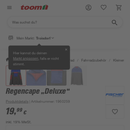
Mein Markt:
Troisdorf
✕
Hier kannst du deinen
, falls er nicht
Markt anpassen
/
Garten & Freizeit
/
Auto & Fahrrad
/
Fahrradzubehör
/
Kleinersat
stimmt.
Regencape „Deluxe“
Produktdetails
| Artikelnummer
:
1960259
19
,
99
€
inkl. 19% MwSt.