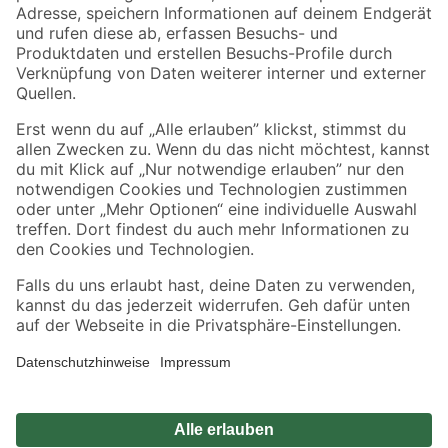
Zahlungsarten
Versandarten
Sicher einkaufen
Jetzt die toom-App herunterladen
Alle Preisangaben in EUR inkl. gesetzl. MwSt.. Die dargestellten Angebote sind unter
Umständen nicht in allen Märkten verfügbar. Die angegebenen Verfügbarkeiten beziehen
sich auf den unter "Mein Markt" ausgewählten toom Baumarkt. Alle Angebote und
Produkte nur solange der Vorrat reicht.
*Paketversand ab 59 € versandkostenfrei, gilt nicht für Artikel mit Speditionsversand, hier
fallen zusätzliche Versandkosten an.
Datenschutz
Privatsphäre
Impressum
AGB