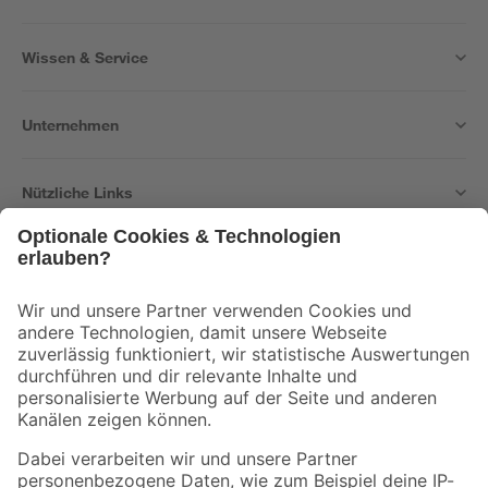
Wissen & Service
Unternehmen
Nützliche Links
Bleib auf dem Laufenden mit unserem Newsletter
Der toom Newsletter: Keine Angebote und Aktionen mehr verpassen!
Zur Newsletter Anmeldung
Folge uns