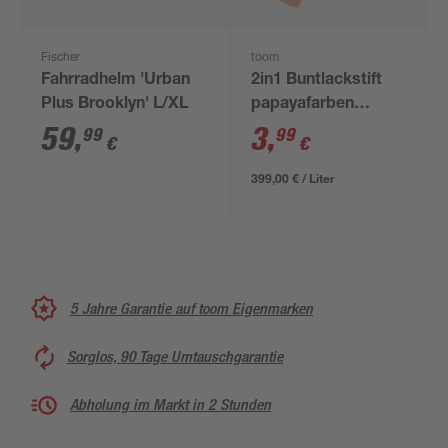
Fischer
toom
Fahrradhelm 'Urban
2in1 Buntlackstift
Plus Brooklyn' L/XL
papayafarben
glänzend 12 ml
59
,
3
,
99
99
€
€
399,00 € / Liter
5 Jahre Garantie auf toom Eigenmarken
Sorglos, 90 Tage Umtauschgarantie
Abholung im Markt in 2 Stunden