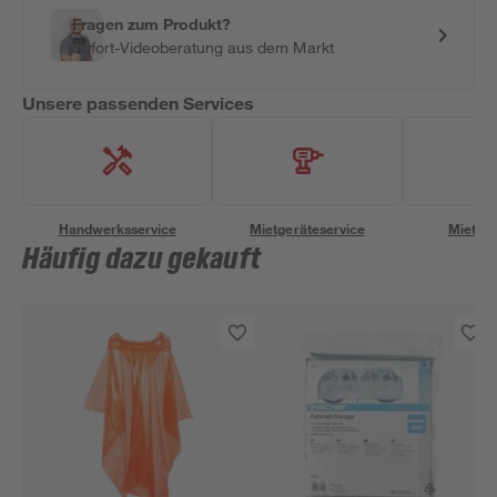
Fragen zum Produkt?
Sofort-Videoberatung aus dem Markt
Unsere passenden Services
Handwerksservice
Mietgeräteservice
Miettra
Häufig dazu gekauft