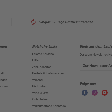
Sorglos, 90 Tage Umtauschgarantie
hmen
Nützliche Links
Bleib auf dem Lauf
Leichte Sprache
Der toom Newsletter: K
Hilfe
Zur Newsletter 
Zahlungsarten
eit
Bestell- & Lieferservices
ungen
Versand
Folge uns
Programm
Rückgabe
Vorteilskarte
Gutscheine
Verkaufsoffene Sonntage