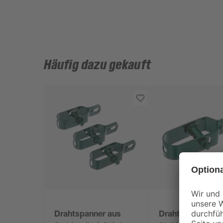
Häufig dazu gekauft
Drahtspanner aus
Drahtspanner au