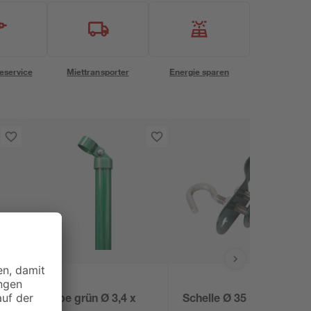
eservice
Miettransporter
Energie sparen
e
Strebe grün Ø 3,4 x
Schelle Ø 35 mm