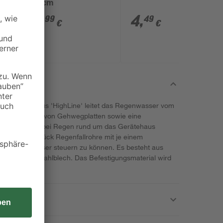
150 cm
Ø
15
,
4
,
99
49
€
€
hort Gerätehaus 'HighLine' leitet das Regenwasser vom
hwemmungen von Gehwegplatten sowie eine
eransammlung bei Regen rund um das Gerätehaus
beinhaltet 2 Stück Regenfallrohre mit je einem
tung noch besser steuern zu können. Es besteht aus
nlackierten Stahlblech. Das Befestigungsmaterial wird