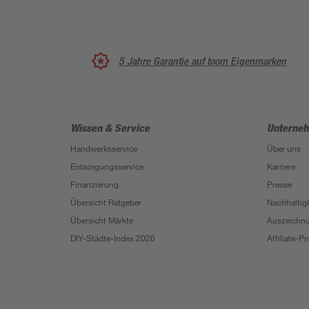
5 Jahre Garantie auf toom Eigenmarken
Wissen & Service
Unterne
Handwerksservice
Über uns
Entsorgungsservice
Karriere
Finanzierung
Presse
Übersicht Ratgeber
Nachhaltigk
Übersicht Märkte
Auszeichn
DIY-Städte-Index 2026
Affiliate-