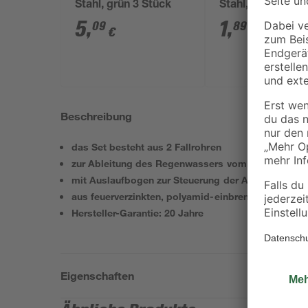
Stahl, grün 3 Stück
Stahl, grün 10 c
5
,
1
,
09
89
€
€
Beschreibung
das Set besteht aus 2 Fallrohren
zur Ableitung des Regenwassers vom Dach
mit Auslaufbogen zur Steuerung der Abflussrichtu
aus feuerverzinkten, polyamid-einbrennlackiertem 
Hersteller-Garantie: 20 Jahre
Eigenschaften