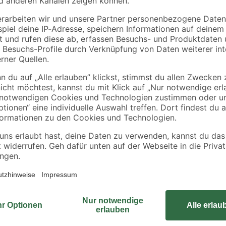
m
Maschendrahtzäune
für Zaunpfähle aus
grün Ø 3,4 x 150 cm
Metallrohren silber 
12
,
15
,
99
79
€
€
3,4 x 50 cm
8,66 € / Meter
Das Regenfallrohr-Set für das Bio
Dach ab. Dadurch werden Aussc
überdurchschnittlich hohe Wass
ng
verringert. Das Regenfallrohr-Set 
Stahlblech
Auslaufbogen, um die Abflussrich
feuerverzinktem, polyamid-einbren
mitgeliefert.