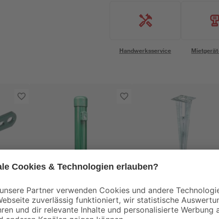
Handwerksservice
Mietgerät
Alberts
Alberts
s
Zaunpfahl für
Einschlagbodenhüls