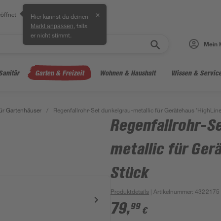
öffnet
✕
Hier kannst du deinen
, falls
Markt anpassen
er nicht stimmt.
Mein 
Sanitär
Garten & Freizeit
Wohnen & Haushalt
Wissen & Servic
ür Gartenhäuser
/
Regenfallrohr-Set dunkelgrau-metallic für Gerätehaus 'HighLine
Regenfallrohr-S
metallic für Ger
Stück
Produktdetails
| Artikelnummer
:
4322175
79
,
99
€