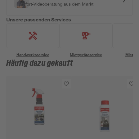
Sofort-Videoberatung aus dem Markt
Unsere passenden Services
Handwerksservice
Mietgeräteservice
Miettra
Häufig dazu gekauft