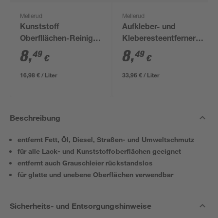
Mellerud
Mellerud
Kunststoff
Aufkleber- und
Oberfllächen-Reiniger
Kleberesteentferner
0,5 l
250 ml
8
,
8
,
49
49
€
€
16,98 € / Liter
33,96 € / Liter
Beschreibung
entfernt Fett, Öl, Diesel, Straßen- und Umweltschmutz
für alle Lack- und Kunststoffoberflächen geeignet
entfernt auch Grauschleier rückstandslos
für glatte und unebene Oberflächen verwendbar
Sicherheits- und Entsorgungshinweise