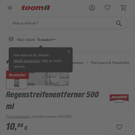
Mein Markt:
Troisdorf
✕
Hier kannst du deinen
, falls er nicht
Markt anpassen
/
Wohnen & Haushalt
/
Haushaltswaren
/
Reinigung & Haushaltspro
stimmt.
Bestseller
Regenstreifenentferner 500
ml
Produktdetails
| Artikelnummer
:
4040687
10
,
99
€