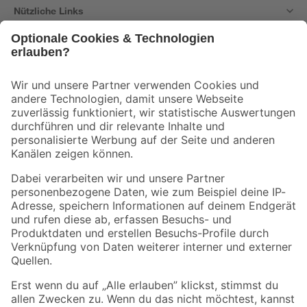
Nützliche Links
Bleib auf dem Laufenden mit unserem Newsletter
Der toom Newsletter: Keine Angebote und Aktionen mehr verpassen!
Zur Newsletter Anmeldung
Folge uns
Zahlungsarten
Versandarten
Sicher einkaufen