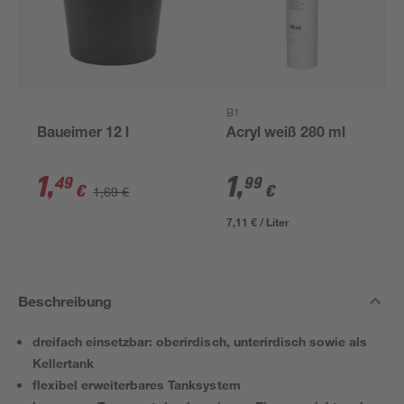
B1
Baueimer 12 l
Acryl weiß 280 ml
1
,
1
,
49
99
€
€
1,69 €
7,11 € / Liter
Beschreibung
dreifach einsetzbar: oberirdisch, unterirdisch sowie als
Kellertank
flexibel erweiterbares Tanksystem