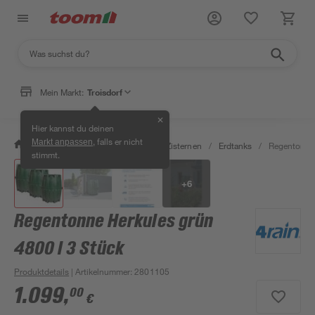
Mein Markt:
Troisdorf
✕
Hier kannst du deinen
, falls er nicht
Markt anpassen
/
Garten & Freizeit
/
Erdtanks & Zisternen
/
Erdtanks
/
Regentonne 
stimmt.
+
6
Regentonne Herkules grün
4800 l 3 Stück
Produktdetails
| Artikelnummer
:
2801105
1.099
,
00
€