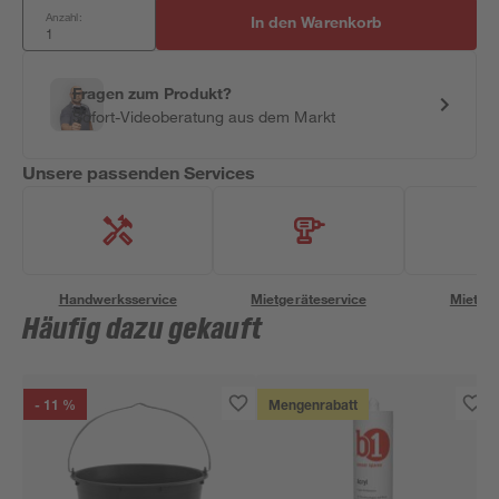
Anzahl:
In den Warenkorb
Fragen zum Produkt?
Sofort-Videoberatung aus dem Markt
Unsere passenden Services
Handwerksservice
Mietgeräteservice
Miettra
Häufig dazu gekauft
- 11 %
Mengenrabatt