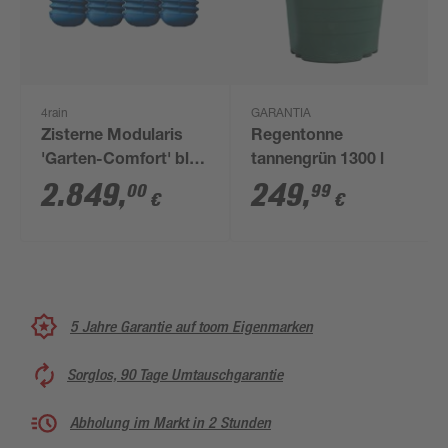
4rain
GARANTIA
Zisterne Modularis
Regentonne
'Garten-Comfort' blau
tannengrün 1300 l
10000 l 4 Stück
2.849
,
249
,
00
99
€
€
5 Jahre Garantie auf toom Eigenmarken
Sorglos, 90 Tage Umtauschgarantie
Abholung im Markt in 2 Stunden