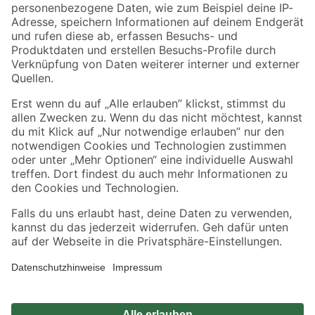
Zahlungsarten
Versandarten
Sicher einkaufen
Jetzt die toom-App herunterladen
Alle Preisangaben in EUR inkl. gesetzl. MwSt.. Die dargestellten Angebote sind unter
Umständen nicht in allen Märkten verfügbar. Die angegebenen Verfügbarkeiten beziehen
sich auf den unter "Mein Markt" ausgewählten toom Baumarkt. Alle Angebote und
Produkte nur solange der Vorrat reicht.
*Paketversand ab 59 € versandkostenfrei, gilt nicht für Artikel mit Speditionsversand, hier
fallen zusätzliche Versandkosten an.
Datenschutz
Privatsphäre
Impressum
AGB