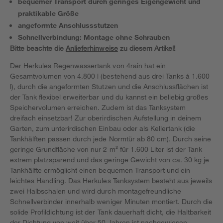
bequemer Transport durch geringes Eigengewicht und
praktikable Größe
angeformte Anschlussstutzen
Schnellverbindung: Montage ohne Schrauben
Bitte beachte die
Anlieferhinweise
zu diesem Artikel!
Der Herkules Regenwassertank von 4rain hat ein
Gesamtvolumen von 4.800 l (bestehend aus drei Tanks á 1.600
l), durch die angeformten Stutzen und die Anschlussflächen ist
der Tank flexibel erweiterbar und du kannst ein beliebig großes
Speichervolumen erreichen. Zudem ist das Tanksystem
dreifach einsetzbar! Zur oberirdischen Aufstellung in deinem
Garten, zum unterirdischen Einbau oder als Kellertank (die
Tankhälften passen durch jede Normtür ab 80 cm). Durch seine
geringe Grundfläche von nur 2 m² für 1.600 Liter ist der Tank
extrem platzsparend und das geringe Gewicht von ca. 30 kg je
Tankhälfte ermöglicht einen bequemen Transport und ein
leichtes Handling. Das Herkules Tanksystem besteht aus jeweils
zwei Halbschalen und wird durch montagefreundliche
Schnellverbinder innerhalb weniger Minuten montiert. Durch die
solide Profildichtung ist der Tank dauerhaft dicht, die Haltbarkeit
der Dichtung von weit über 50 Jahren ist nachgewiesen.