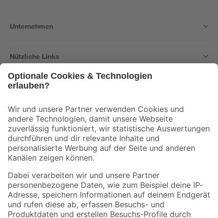
Unternehmen
Nützliche Links
Bleib auf dem Laufenden mit unserem Newsletter
Der toom Newsletter: Keine Angebote und Aktionen mehr verpassen!
Zur Newsletter Anmeldung
Folge uns
Zahlungsarten
Versandarten