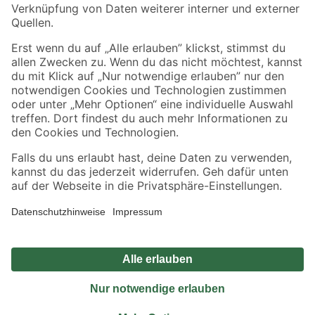
Sicher einkaufen
Jetzt die toom-App herunterladen
Alle Preisangaben in EUR inkl. gesetzl. MwSt.. Die dargestellten Angebote sind unter
Umständen nicht in allen Märkten verfügbar. Die angegebenen Verfügbarkeiten beziehen
sich auf den unter "Mein Markt" ausgewählten toom Baumarkt. Alle Angebote und
Produkte nur solange der Vorrat reicht.
*Paketversand ab 59 € versandkostenfrei, gilt nicht für Artikel mit Speditionsversand, hier
fallen zusätzliche Versandkosten an.
Datenschutz
Privatsphäre
Impressum
AGB
Nutzungsbedingungen
Widerrufsrecht
Vertrag widerrufen
Barrierefreiheit