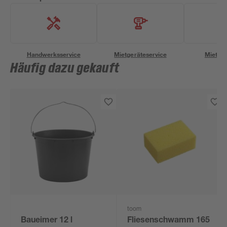
Handwerksservice
Mietgeräteservice
Miettra
Häufig dazu gekauft
toom
Baueimer 12 l
Fliesenschwamm 165