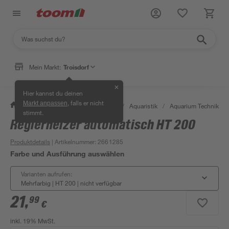
Mein Markt:
Troisdorf
✕
Hier kannst du deinen
, falls er nicht
Markt anpassen
/
Garten & Freizeit
/
Tierbedarf
/
Aquaristik
/
Aquarium Technik
/
stimmt.
Reglerheizer automatisch HT 200
Produktdetails
| Artikelnummer
:
2661285
Farbe und Ausführung auswählen
Varianten aufrufen:
Mehrfarbig | HT 200
|
nicht verfügbar
21
,
99
€
inkl. 19% MwSt.