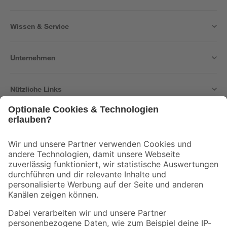
Wissen & Service
Unternehmen
Nützliche Links
Bleib auf dem Laufenden mit unserem Newsletter
Der toom Newsletter: Keine Angebote und Aktionen mehr verpassen!
Zur Newsletter Anmeldung
Folge uns