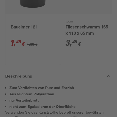
toom
Baueimer 12 l
Fliesenschwamm 165
x 110 x 65 mm
1
,
3
,
49
49
€
€
1,69 €
Beschreibung
Zum Verdichten von Putz und Estrich
Aus leichtem Polyurethan
nur Verteilerbrett
nicht zum Egalasieren der Oberfläche
Verwenden Sie das Kunststoffreibebrett unserer bewährten