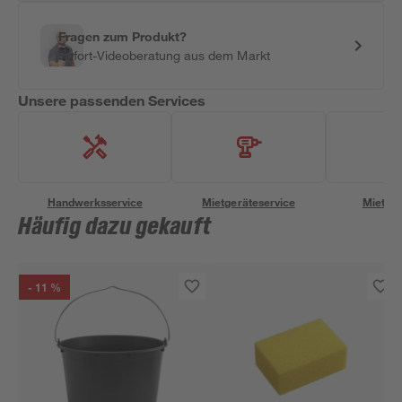
Fragen zum Produkt?
Sofort-Videoberatung aus dem Markt
Unsere passenden Services
Handwerksservice
Mietgeräteservice
Miettra
Häufig dazu gekauft
- 11 %