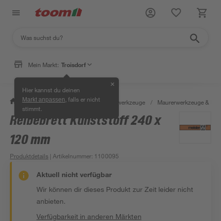
Mein Markt:
Troisdorf
✕
Hier kannst du deinen
, falls er nicht
Markt anpassen
/
Werkstatt & Maschinen
/
Handwerkzeuge
/
Maurerwerkzeuge & Fli
stimmt.
Reibebrett Kunststoff 240 x
120 mm
Produktdetails
| Artikelnummer
:
1100095
Aktuell nicht verfügbar
Wir können dir dieses Produkt zur Zeit leider nicht
anbieten.
Verfügbarkeit in anderen Märkten