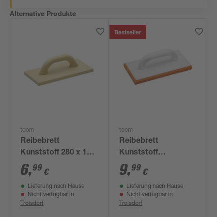
Alternative Produkte
Bestseller
toom
toom
Reibebrett
Reibebrett
Kunststoff 280 x 140
Kunststoff
mm
Schwammgummi-
6
,
9
,
99
99
€
€
Belag 280 x 140 mm
Lieferung nach Hause
Lieferung nach Hause
Nicht verfügbar in
Nicht verfügbar in
Troisdorf
Troisdorf