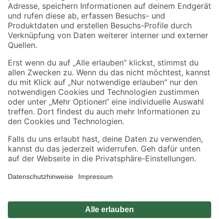
Zahlungsarten
Versandarten
Sicher einkaufen
Jetzt die toom-App herunterladen
Alle Preisangaben in EUR inkl. gesetzl. MwSt.. Die dargestellten Angebote sind unter
Umständen nicht in allen Märkten verfügbar. Die angegebenen Verfügbarkeiten beziehen
sich auf den unter "Mein Markt" ausgewählten toom Baumarkt. Alle Angebote und
Produkte nur solange der Vorrat reicht.
*Paketversand ab 59 € versandkostenfrei, gilt nicht für Artikel mit Speditionsversand, hier
fallen zusätzliche Versandkosten an.
Datenschutz
Privatsphäre
Impressum
AGB