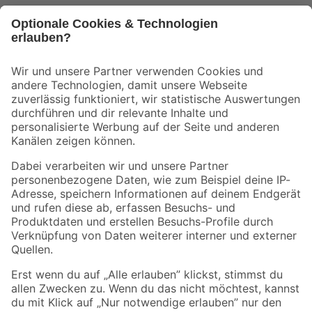
Bleib auf dem Laufenden mit unserem Newsletter
Der toom Newsletter: Keine Angebote und Aktionen mehr verpassen!
Zur Newsletter Anmeldung
Folge uns
Zahlungsarten
Versandarten
Sicher einkaufen
Jetzt die toom-App herunterladen