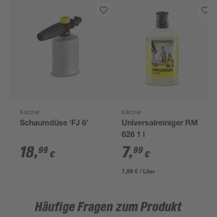
Kärcher
Kärcher
Schaumdüse 'FJ 6'
Universalreiniger RM
626 1 l
18
,
7
,
99
99
€
€
7,99 € / Liter
Häufige Fragen zum Produkt