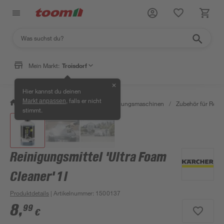
Mein Markt:
Troisdorf
✕
Hier kannst du deinen
, falls er nicht
Markt anpassen
/
Werkstatt & Maschinen
/
Reinigungsmaschinen
/
Zubehör für Rein
stimmt.
Reinigungsmittel 'Ultra Foam
Cleaner' 1 l
Produktdetails
| Artikelnummer
:
1500137
8
,
99
€