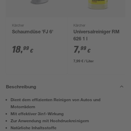
Kärcher
Kärcher
Schaumdüse 'FJ 6'
Universalreiniger RM
626 1 l
18
,
7
,
99
99
€
€
7,99 € / Liter
Beschreibung
Dient dem effizienten Reinigen von Autos und
Motorrädern
Mit effektiver 3in1-Wirkung
Zur Anwendung mit Hochdruckreinigern
Natürliche Inhaltsstoffe