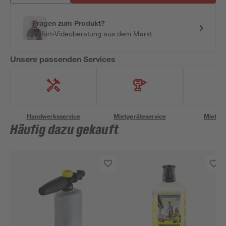
Fragen zum Produkt?
Sofort-Videoberatung aus dem Markt
Unsere passenden Services
Handwerksservice
Mietgeräteservice
Miettra
Häufig dazu gekauft