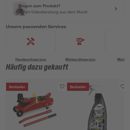
Fragen zum Produkt?
Sofort-Videoberatung aus dem Markt
Unsere passenden Services
Handwerksservice
Mietgeräteservice
Miettra
Häufig dazu gekauft
Bestseller
Bestseller