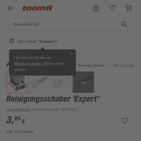
Mein Markt:
Troisdorf
✕
Hier kannst du deinen
, falls er nicht
Markt anpassen
/
Wohnen & Haushalt
/
Küche
/
Küchenzubehör
/
Reinigungsschab
stimmt.
+
4
Reinigungsschaber 'Expert'
Produktdetails
| Artikelnummer
:
10431527
3
,
99
€
inkl. 19% MwSt.