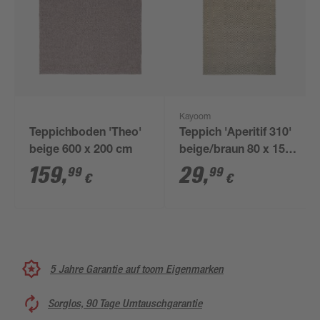
Kayoom
Teppichboden 'Theo'
Teppich 'Aperitif 310'
beige 600 x 200 cm
beige/braun 80 x 150
cm
159
,
29
,
99
99
€
€
5 Jahre Garantie auf toom Eigenmarken
Sorglos, 90 Tage Umtauschgarantie