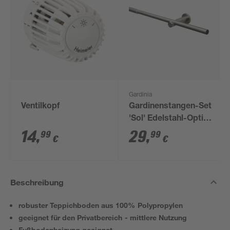
Gardinia
Ventilkopf
Gardinenstangen-Set
'Sol' Edelstahl-Optik
190 - 340 cm
14
,
29
,
99
99
€
€
Beschreibung
robuster Teppichboden aus 100% Polypropylen
geeignet für den Privatbereich - mittlere Nutzung
Fußbodenheizung geeignet