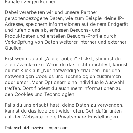
Folge uns
Zahlungsarten
Versandarten
Sicher einkaufen
Jetzt die toom-App herunterladen
Alle Preisangaben in EUR inkl. gesetzl. MwSt.. Die dargestellten Angebote sind unter
Umständen nicht in allen Märkten verfügbar. Die angegebenen Verfügbarkeiten beziehen
sich auf den unter "Mein Markt" ausgewählten toom Baumarkt. Alle Angebote und
Produkte nur solange der Vorrat reicht.
*Paketversand ab 59 € versandkostenfrei, gilt nicht für Artikel mit Speditionsversand, hier