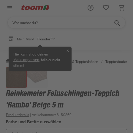
Mein Markt:
Troisdorf
✕
Hier kannst du deinen
, falls er nicht
Markt anpassen
/
Wohnen & Haushalt
/
Teppiche & Teppichböden
/
Teppichboden Me
stimmt.
Reinkemeier Feinschlingen-Teppich
'Rambo' Beige 5 m
Produktdetails
| Artikelnummer
:
6150860
Farbe und Breite auswählen