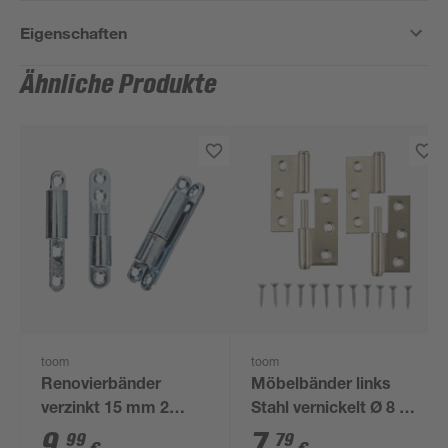
Eigenschaften
Ähnliche Produkte
toom
toom
Renovierbänder
Möbelbänder links
verzinkt 15 mm 2
Stahl vernickelt Ø 8 x
Stück
50 mm 2 Stück
9
,
7
,
99
79