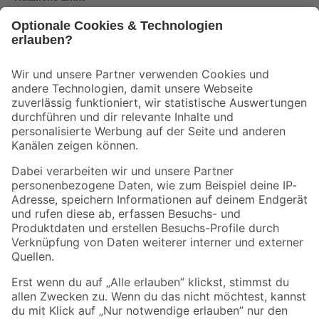
Bleib auf dem Laufenden mit unserem Newsletter
Der toom Newsletter: Keine Angebote und Aktionen mehr verpassen!
Zur Newsletter Anmeldung
Folge uns
Zahlungsarten
Versandarten
Sicher einkaufen
Jetzt die toom-App herunterladen