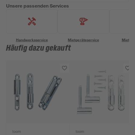
Unsere passenden Services
Handwerksservice
Mietgeräteservice
Miettra
Häufig dazu gekauft
toom
toom