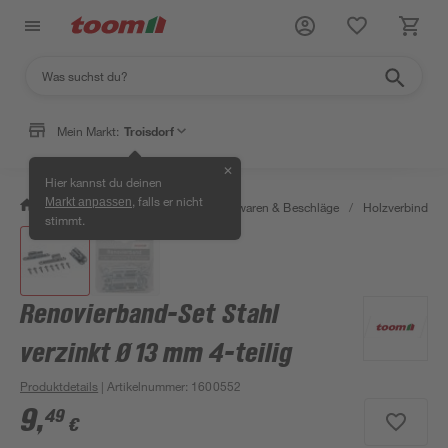
Mein Markt:
Troisdorf
✕
Hier kannst du deinen
, falls er nicht
Markt anpassen
/
Werkstatt & Maschinen
/
Eisenwaren & Beschläge
/
Holzverbinder 
stimmt.
Renovierband-Set Stahl
verzinkt Ø 13 mm 4-teilig
Produktdetails
| Artikelnummer
:
1600552
9
,
49
€